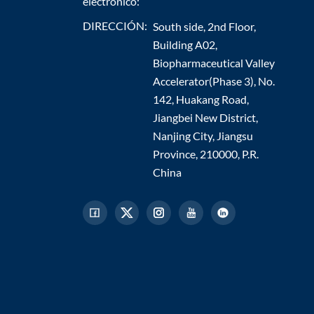
electrónico:
DIRECCIÓN:
South side, 2nd Floor,
Building A02,
Biopharmaceutical Valley
Accelerator(Phase 3), No.
142, Huakang Road,
Jiangbei New District,
Nanjing City, Jiangsu
Province, 210000, P.R.
China