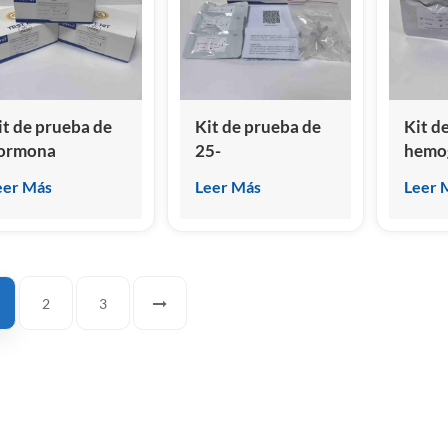
it de prueba de
Kit de prueba de
Kit d
ormona
25-
hemo
stimulante de la
hidroxivitamina D
(A-Hb
eer Más
Leer Más
Leer 
iroides canina
(A-VD) canina y
y feli
cTSH)
felina
(inmu
inmunoensayo de
quimi
uimioluminiscencia
homo
omogénea)
2
3