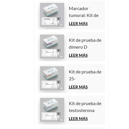
quimioluminiscencia
(inmunoensayo
homogénea)
Marcador
de
tumoral: Kit de
quimioluminiscencia
prueba de
LEER MÁS
homogénea)
antígeno
carcinoembrionario
Kit de prueba de
(CEA)
dímero D
(inmunoensayo
(inmunoensayo
LEER MÁS
de
de
quimioluminiscencia
quimioluminiscencia
homogénea)
Kit de prueba de
homogénea)
25-
hidroxivitamina
LEER MÁS
D
(inmunoensayo
Kit de prueba de
de
testosterona
quimioluminiscencia
(inmunoensayo
LEER MÁS
homogénea))
de