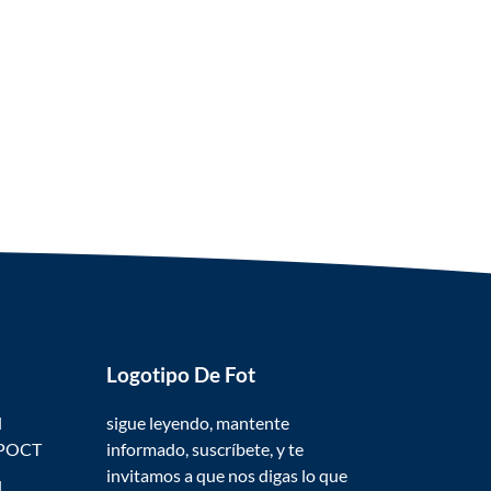
Logotipo De Fot
l
sigue leyendo, mantente
 POCT
informado, suscríbete, y te
invitamos a que nos digas lo que
l