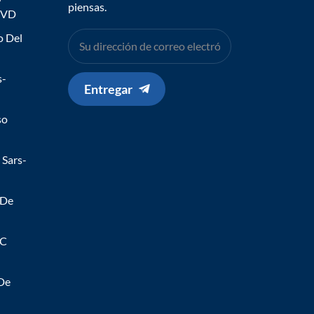
piensas.
IVD
o Del
s-
Entregar
so
 Sars-
 De
 C
 De