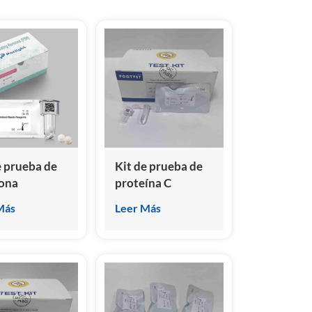
हिंदी
Indonesia
e prueba de
Kit de prueba de
ona
proteína C
ulante del
reactiva canina
Más
Leer Más
ulo (FSH)
(cCRP)