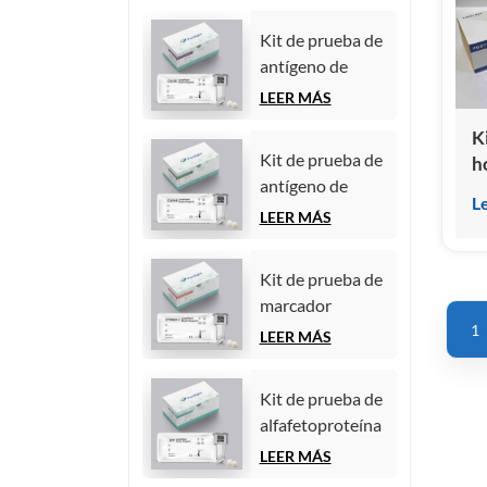
Kit de prueba de
antígeno de
carbohidratos
LEER MÁS
125 (CA125)
K
(inmunoensayo
Kit de prueba de
h
de
antígeno de
e
quimioluminiscencia
L
carbohidratos
t
LEER MÁS
homogénea)
19-9 (CA19-9)
(
(inmunoensayo
(
Kit de prueba de
de
q
marcador
quimioluminiscencia
h
1
tumoral
LEER MÁS
homogénea)
CYFRA21-1
(fragmento de
Kit de prueba de
citoqueratina 19)
alfafetoproteína
(inmunoensayo
(AFP) (marcador
LEER MÁS
de
tumoral)