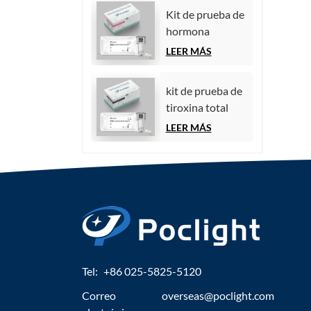
quimioluminiscencia)
Kit de prueba de
hormona
estimulante del
LEER MÁS
folículo (FSH)
kit de prueba de
tiroxina total
(TT4)
LEER MÁS
Tel:
+86 025-5825-5120
Correo
overseas@poclight.com