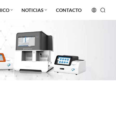
NICO
NOTICIAS
CONTACTO
English
français
русский
español
português
العربية
日本語
Türkçe