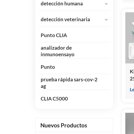
detección humana
detección veterinaria
Punto CLIA
analizador de
inmunoensayo
Punto
K
2
prueba rápida sars-cov-2
h
ag
L
(
CLIA C5000
q
h
Nuevos Productos