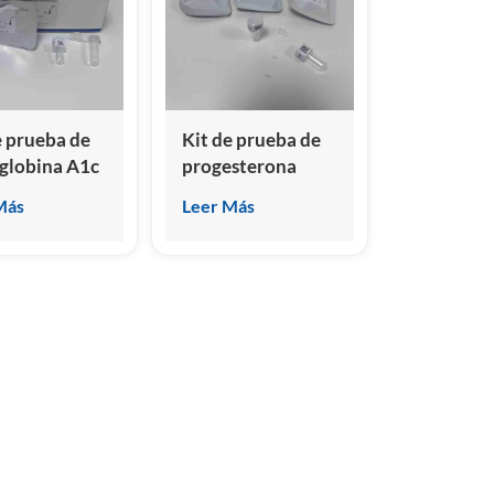
e prueba de
Kit de prueba de
globina A1c
progesterona
A1c) canina
canina y felina (A-
Más
Leer Más
na
Prog)
noensayo de
oluminiscencia
génea)