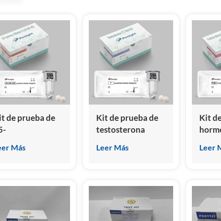
it de prueba de
Kit de prueba de
Kit d
5-
testosterona
horm
idroxivitamina D
(inmunoensayo de
estim
eer Más
Leer Más
Leer 
inmunoensayo de
quimioluminiscencia)
folíc
uimioluminiscencia
omogénea))