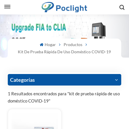
sh
is
Hogar
Productos
ий
Kit De Prueba Rápida De Uso Doméstico COVID-19
ol
guês
Categorías
1 Resultados encontrados para "kit de prueba rápida de uso
doméstico COVID-19"
語
e