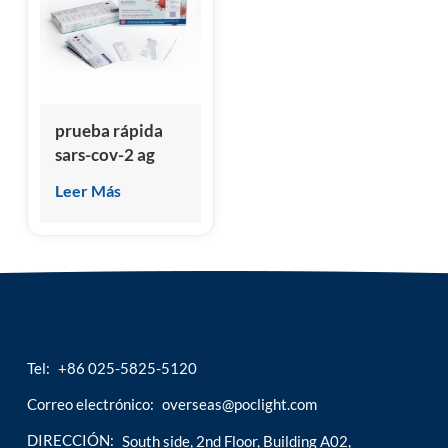
esia
prueba rápida
sars-cov-2 ag
Leer Más
Tel:
+86 025-5825-5120
Correo electrónico:
overseas@poclight.com
DIRECCIÓN:
South side, 2nd Floor, Building A02,