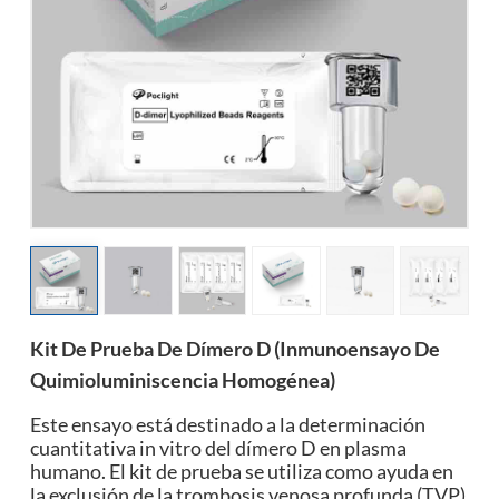
esia
Kit De Prueba De Dímero D (inmunoensayo De
Quimioluminiscencia Homogénea)
Este ensayo está destinado a la determinación
cuantitativa in vitro del dímero D en plasma
humano. El kit de prueba se utiliza como ayuda en
la exclusión de la trombosis venosa profunda (TVP)