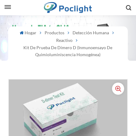
sh
Hogar
Productos
Detección Humana
Reactivo
is
Kit De Prueba De Dímero D (inmunoensayo De
ий
Quimioluminiscencia Homogénea)
ol
guês
語
e