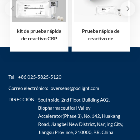
kit de prueba rápida
Prueba rápida de
de reactivo CRP
reactivo de
proteína c reactiva
interleucina-6 IL-6
Tel:
+86 025-5825-5120
Correo electrónico:
overseas@poclight.com
DIRECCIÓN:
South side, 2nd Floor, Building A02,
Biopharmaceutical Valley
Accelerator(Phase 3), No. 142, Huakang
Road, Jiangbei New District, Nanjing City,
Jiangsu Province, 210000, P.R. China