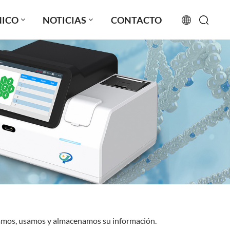
NICO
NOTICIAS
CONTACTO
English
français
русский
español
português
العربية
日本語
ilamos, usamos y almacenamos su información.
Türkçe