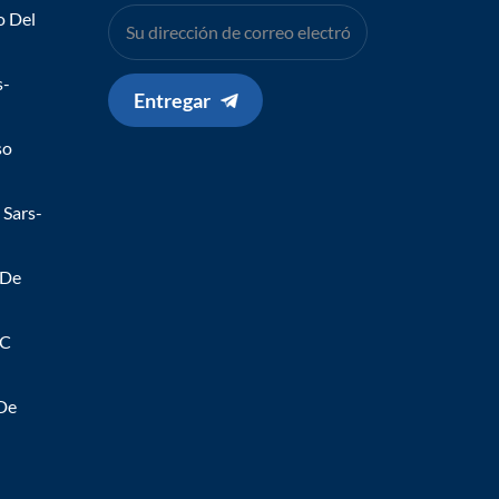
o Del
s-
Entregar
so
 Sars-
 De
 C
 De