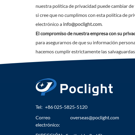
nuestra política de privacidad puede cambiar de 
si cree que no cumplimos con esta política de p
electrónico a
info@poclight.com
.
El compromiso de nuestra empresa con su privac
para asegurarnos de que su información personal
hacemos cumplir estrictamente las salvaguardas 
Tel:
+86 025-5825-5120
Correo
overseas@poclight.com
electrónico: