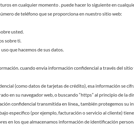
futuros en cualquier momento . puede hacer lo siguiente en cual
l número de teléfono que se proporciona en nuestro sitio web:
sobre usted.
s sobre ti.
l uso que hacemos de sus datos.
rmación. cuando envía información confidencial a través del sitio
ncial (como datos de tarjetas de crédito), esa información se cif
ado en su navegador web, o buscando “https” al principio de la dir
mación confidencial transmitida en línea,, también protegemos su in
ajo específico (por ejemplo, facturación o servicio al cliente) tie
ores en los que almacenamos información de identificación person