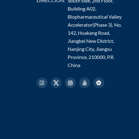
DIRECCIÓN:
South side, 2nd Floor,
Building A02,
Biopharmaceutical Valley
Accelerator(Phase 3), No.
142, Huakang Road,
Jiangbei New District,
Nanjing City, Jiangsu
Province, 210000, P.R.
China