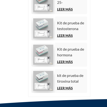
25-
hidroxivitamina
LEER MÁS
D
(inmunoensayo
Kit de prueba de
de
testosterona
quimioluminiscencia
(inmunoensayo
LEER MÁS
homogénea))
de
quimioluminiscencia)
Kit de prueba de
hormona
estimulante del
LEER MÁS
folículo (FSH)
kit de prueba de
tiroxina total
(TT4)
LEER MÁS