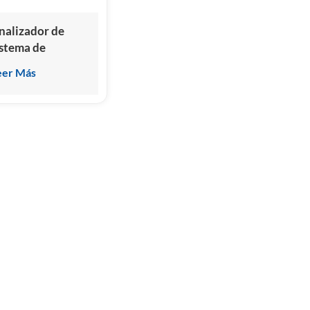
nalizador de
istema de
nmunoensayo de
eer Más
uimioluminiscencia
utomatizado
rofesional