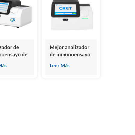
zador de
Mejor analizador
noensayo de
de inmunoensayo
oluminiscencia
en 2024
Más
Leer Más
original de
Analizador de
ca
sistema de
inmunoensayo de
quimioluminiscencia