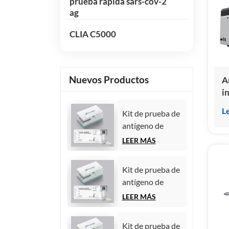
prueba rápida sars-cov-2
ag
CLIA C5000
Nuevos Productos
A
i
q
L
Kit de prueba de
s
antígeno de
c
carbohidratos
d
LEER MÁS
125 (CA125)
(inmunoensayo
Kit de prueba de
de
antígeno de
quimioluminiscencia
carbohidratos
LEER MÁS
homogénea)
19-9 (CA19-9)
(inmunoensayo
Kit de prueba de