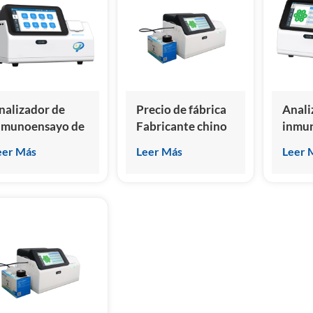
nalizador de
Precio de fábrica
Anali
nmunoensayo de
Fabricante chino
inmu
uimioluminiscencia
Analizador de
quimi
eer Más
Leer Más
Leer 
eco, fabricante
inmunoensayo de
seco 
hino de nuevo
quimioluminiscencia
fábri
iseño
seca