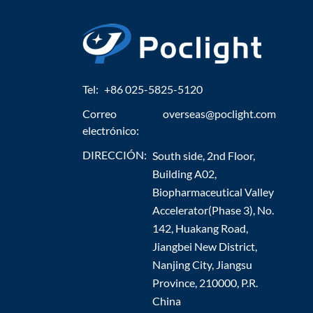
Tel:
+86 025-5825-5120
Correo
overseas@poclight.com
electrónico:
DIRECCIÓN:
South side, 2nd Floor,
Building A02,
Biopharmaceutical Valley
Accelerator(Phase 3), No.
142, Huakang Road,
Jiangbei New District,
Nanjing City, Jiangsu
Province, 210000, P.R.
China