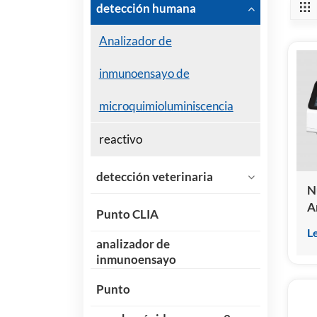
detección humana
Analizador de
inmunoensayo de
microquimioluminiscencia
reactivo
detección veterinaria
N
A
Punto CLIA
i
L
q
analizador de
s
inmunoensayo
Punto