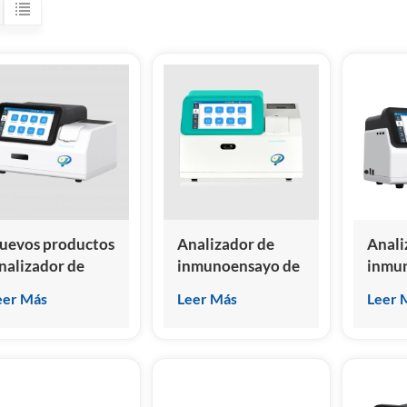
uevos productos
Analizador de
Anali
nalizador de
inmunoensayo de
inmu
nmunoensayo de
quimioluminiscencia
quimi
eer Más
Leer Más
Leer 
uimioluminiscencia
micro homogéneo
(CLIA
eca
HSCL-5000
por M
CE