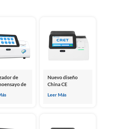
हिंदी
Indonesia
zador de
Nuevo diseño
noensayo de
China CE
oluminiscencia
aprobado
Más
Leer Más
) aprobado
analizador de
icro China
inmunoensayo de
quimioluminiscencia
seca