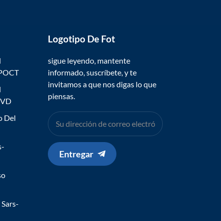
Logotipo De Fot
l
sigue leyendo, mantente
 POCT
informado, suscríbete, y te
invitamos a que nos digas lo que
l
piensas.
IVD
o Del
s-
Entregar
so
 Sars-