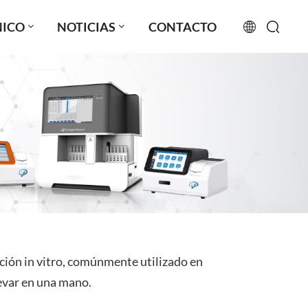
NICO
NOTICIAS
CONTACTO
English
français
русский
español
português
العربية
ción in vitro, comúnmente utilizado en
日本語
levar en una mano.
Türkçe