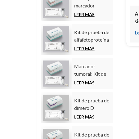
de
marcador
quimioluminiscencia
tumoral
A
LEER MÁS
homogénea)
CYFRA21-1
s
(fragmento de
i
Kit de prueba de
L
citoqueratina 19)
q
alfafetoproteína
(inmunoensayo
a
(AFP) (marcador
LEER MÁS
de
p
tumoral)
quimioluminiscencia
(inmunoensayo
homogénea)
Marcador
de
tumoral: Kit de
quimioluminiscencia
prueba de
LEER MÁS
homogénea)
antígeno
carcinoembrionario
Kit de prueba de
(CEA)
dímero D
(inmunoensayo
(inmunoensayo
LEER MÁS
de
de
quimioluminiscencia
quimioluminiscencia
homogénea)
Kit de prueba de
homogénea)