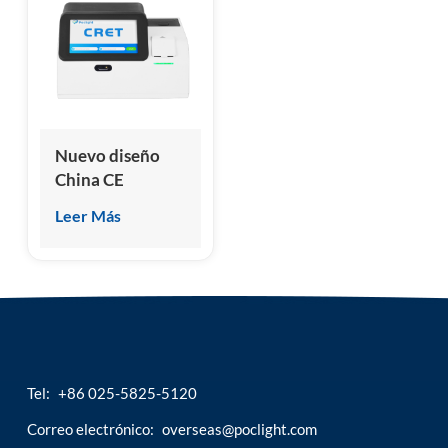
esia
Nuevo diseño
China CE
aprobado
Leer Más
analizador de
inmunoensayo
de
quimioluminiscencia
seca
Tel:
+86 025-5825-5120
Correo electrónico:
overseas@poclight.com