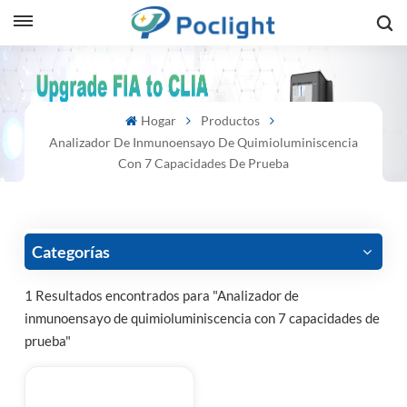
sh
Hogar
Productos
is
Analizador De Inmunoensayo De Quimioluminiscencia
ий
Con 7 Capacidades De Prueba
ol
guês
Categorías
1 Resultados encontrados para "Analizador de
inmunoensayo de quimioluminiscencia con 7 capacidades de
語
prueba"
e