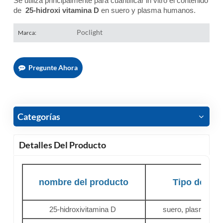
Se utiliza principalmente para cuantificar in vitro el contenido
de
25-hidroxi vitamina D
en suero y plasma humanos.
Poclight
Marca:
Pregunte Ahora
Categorías
Detalles Del Producto
nombre del producto
Tipo de eje
25-hidroxivitamina D
suero, plasma, san