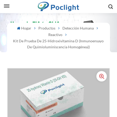
sh
Hogar
Productos
Detección Humana
Reactivo
is
Kit De Prueba De 25-Hidroxivitamina D (inmunoensayo
ий
De Quimioluminiscencia Homogénea))
ol
guês
語
e