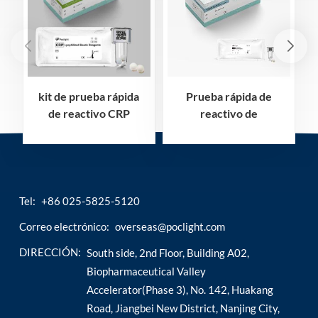
kit de prueba rápida
Prueba rápida de
de reactivo CRP
reactivo de
proteína c reactiva
interleucina-6 IL-6
Tel:
+86 025-5825-5120
Correo electrónico:
overseas@poclight.com
DIRECCIÓN:
South side, 2nd Floor, Building A02,
Biopharmaceutical Valley
Accelerator(Phase 3), No. 142, Huakang
Road, Jiangbei New District, Nanjing City,