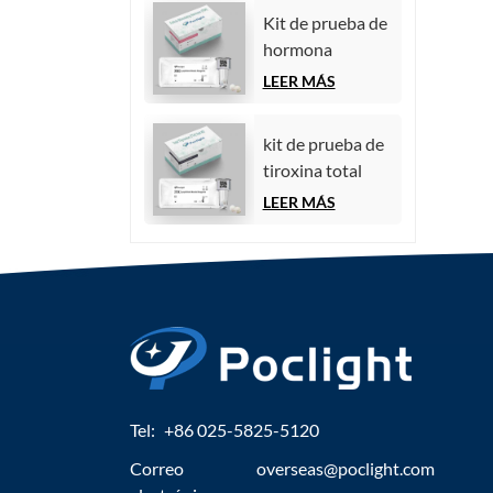
quimioluminiscencia)
Kit de prueba de
hormona
estimulante del
LEER MÁS
folículo (FSH)
kit de prueba de
tiroxina total
(TT4)
LEER MÁS
Tel:
+86 025-5825-5120
Correo
overseas@poclight.com