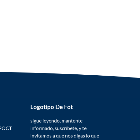
Logotipo De Fot
l
sigue leyendo, mantente
 POCT
informado, suscríbete, y te
invitamos a que nos digas lo que
l