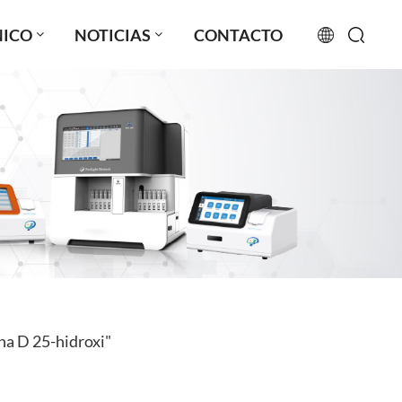
NICO
NOTICIAS
CONTACTO
English
français
русский
español
português
العربية
na D 25-hidroxi"
日本語
Türkçe