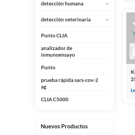
detección humana
detección veterinaria
Punto CLIA
analizador de
inmunoensayo
Punto
K
2
prueba rápida sars-cov-2
h
ag
L
(
CLIA C5000
q
h
Nuevos Productos