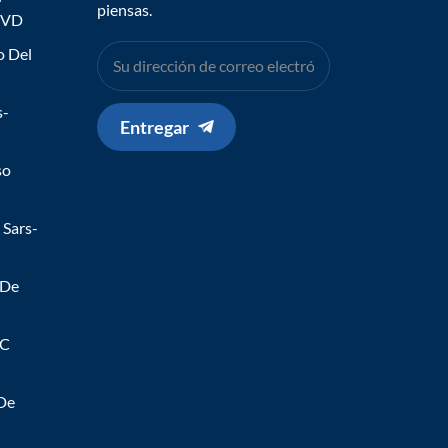
piensas.
IVD
o Del
s-
Entregar
so
 Sars-
 De
 C
 De