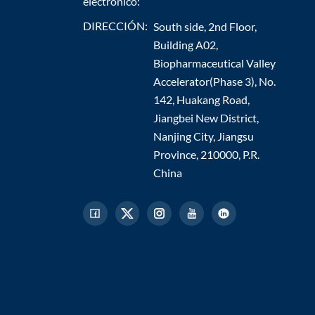
electrónico:
DIRECCIÓN:
South side, 2nd Floor,
Building A02,
Biopharmaceutical Valley
Accelerator(Phase 3), No.
142, Huakang Road,
Jiangbei New District,
Nanjing City, Jiangsu
Province, 210000, P.R.
China