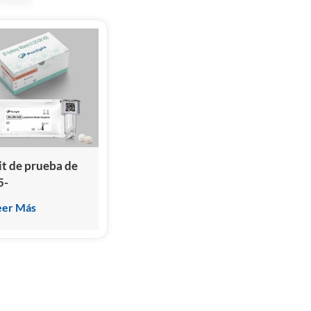
it de prueba de
5-
idroxivitamina D
eer Más
inmunoensayo de
uimioluminiscencia
omogénea))