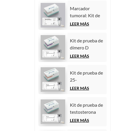
quimioluminiscencia
(inmunoensayo
homogénea)
Marcador
de
tumoral: Kit de
quimioluminiscencia
prueba de
LEER MÁS
homogénea)
antígeno
carcinoembrionario
Kit de prueba de
(CEA)
dímero D
(inmunoensayo
(inmunoensayo
LEER MÁS
de
de
quimioluminiscencia
quimioluminiscencia
homogénea)
Kit de prueba de
homogénea)
25-
hidroxivitamina
LEER MÁS
D
(inmunoensayo
Kit de prueba de
de
testosterona
quimioluminiscencia
(inmunoensayo
LEER MÁS
homogénea))
de