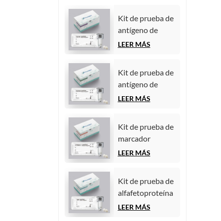
Kit de prueba de
antígeno de
carbohidratos
LEER MÁS
125 (CA125)
(inmunoensayo
Kit de prueba de
de
antígeno de
quimioluminiscencia
carbohidratos
LEER MÁS
homogénea)
19-9 (CA19-9)
(inmunoensayo
Kit de prueba de
de
marcador
quimioluminiscencia
tumoral
LEER MÁS
homogénea)
CYFRA21-1
(fragmento de
Kit de prueba de
citoqueratina 19)
alfafetoproteína
(inmunoensayo
(AFP) (marcador
LEER MÁS
de
tumoral)