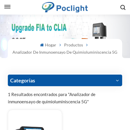
sh
is
Hogar
Productos
ий
Analizador De Inmunoensayo De Quimioluminiscencia 5G
ol
guês
Categorías
1 Resultados encontrados para "Analizador de
inmunoensayo de quimioluminiscencia 5G"
語
e