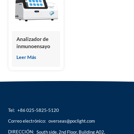
esia
Analizador de
inmunoensayo
de
Leer Más
quimioluminiscencia
seco, fabricante
chino de nuevo
diseño
Tel:
+86 025-5825-5120
Correo electrónico:
overseas@poclight.com
DIRECCIÓN:
South side, 2nd Floor, Building A02,