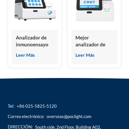
esia
Analizador de
Mejor
inmunoensayo
analizador de
de
inmunoensayo
Leer Más
Leer Más
quimioluminiscencia
en 2024
seco, fabricante
Analizador de
chino de nuevo
sistema de
diseño
inmunoensayo
de
quimioluminiscencia
Tel:
+86 025-5825-5120
Correo electrónico:
overseas@poclight.com
DIRECCIÓN:
South side, 2nd Floor, Building A02,