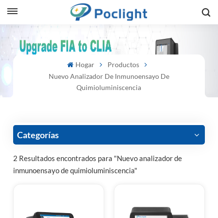
sh
Hogar
Productos
is
Nuevo Analizador De Inmunoensayo De
ий
Quimioluminiscencia
ol
guês
Categorías
2 Resultados encontrados para "Nuevo analizador de
inmunoensayo de quimioluminiscencia"
語
e