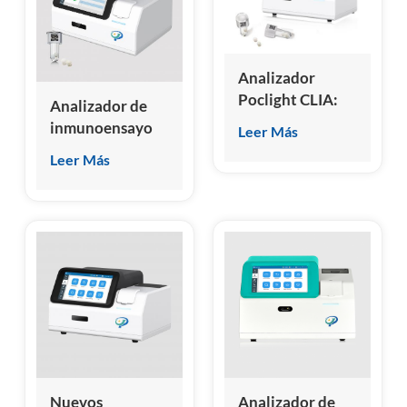
esia
Analizador
Poclight CLIA:
Analizador de
resultados
inmunoensayo
Leer Más
cuantitativos
de
Leer Más
para 35
microquimioluminiscencia
biomarcadores
seco
en 3-15 minutos.
Nuevos
Analizador de