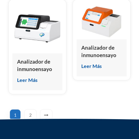
seca
Analizador de
inmunoensayo
Analizador de
de
Leer Más
inmunoensayo
quimioluminiscencia
de
homogéneo
Leer Más
quimioluminiscencia
veterinario
seco original de
HSCL-5000
fábrica
1
2