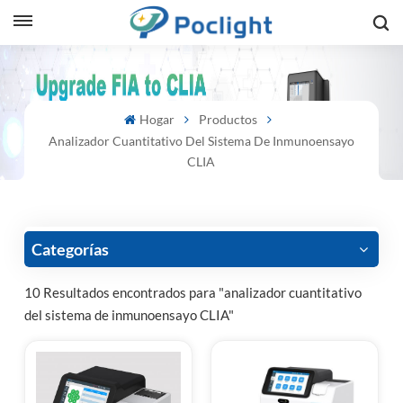
sh
Hogar
Productos
is
Analizador Cuantitativo Del Sistema De Inmunoensayo
ий
CLIA
ol
guês
Categorías
10 Resultados encontrados para "analizador cuantitativo
del sistema de inmunoensayo CLIA"
語
e