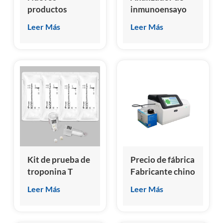
productos
inmunoensayo
Analizador de
de
Leer Más
Leer Más
inmunoensayo
quimioluminiscencia
de
micro
quimioluminiscencia
homogéneo
seca
HSCL-5000
Kit de prueba de
Precio de fábrica
troponina T
Fabricante chino
cardíaca de alta
Analizador de
Leer Más
Leer Más
sensibilidad (hs-
inmunoensayo
cTnT)
de
quimioluminiscencia