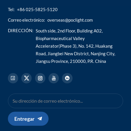
Tel:
+86 025-5825-5120
Correo electrónico:
overseas@poclight.com
DIRECCIÓN:
South side, 2nd Floor, Building A02,
Biopharmaceutical Valley
Accelerator(Phase 3), No. 142, Huakang
Road, Jiangbei New District, Nanjing City,
Jiangsu Province, 210000, P.R. China
Entregar