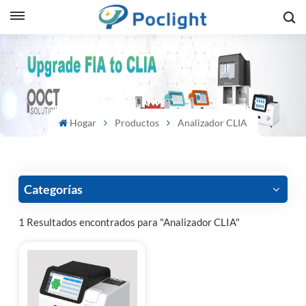
sh
is
ий
Hogar
Productos
Analizador CLIA
ol
guês
Categorías
1 Resultados encontrados para "Analizador CLIA"
語
e