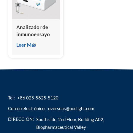
esia
Analizador de
inmunoensayo
de
Leer Más
microquimioluminiscencia
seco
Tel:
+86 025-5825-5120
Correo electrónico:
overseas@poclight.com
DIRECCIÓN:
South side, 2nd Floor, Building A02,
Biopharmaceutical Valley