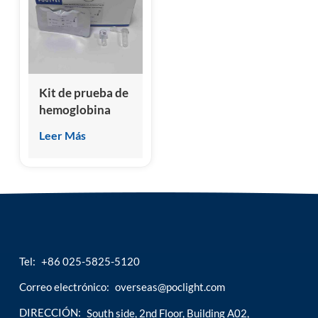
esia
Kit de prueba de
hemoglobina
A1c (A-HbA1c)
Leer Más
canina y felina
(inmunoensayo
de
quimioluminiscencia
homogénea)
Tel:
+86 025-5825-5120
Correo electrónico:
overseas@poclight.com
DIRECCIÓN:
South side, 2nd Floor, Building A02,