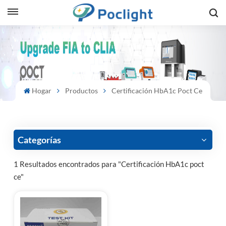
sh
is
ий
Hogar
Productos
Certificación HbA1c Poct Ce
ol
guês
Categorías
1 Resultados encontrados para "Certificación HbA1c poct
ce"
語
e