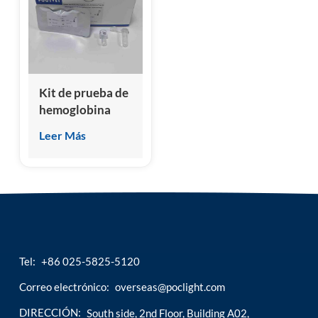
esia
Kit de prueba de
hemoglobina
A1c (A-HbA1c)
Leer Más
canina y felina
(inmunoensayo
de
quimioluminiscencia
homogénea)
Tel:
+86 025-5825-5120
Correo electrónico:
overseas@poclight.com
DIRECCIÓN:
South side, 2nd Floor, Building A02,