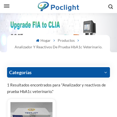
sh
is
Hogar
Productos
ий
Analizador Y Reactivos De Prueba HbA1c Veterinario.
ol
guês
Categorías
1 Resultados encontrados para "Analizador y reactivos de
prueba HbA1c veterinario."
語
e