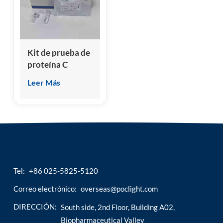
esia
Kit de prueba de
proteína C
reactiva canina
Leer Más
(cCRP)
Tel:
+86 025-5825-5120
Correo electrónico:
overseas@poclight.com
DIRECCIÓN:
South side, 2nd Floor, Building A02,
Biopharmaceutical Valley