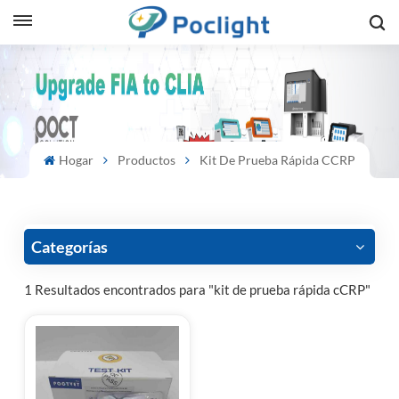
sh
is
ий
Hogar
Productos
Kit De Prueba Rápida CCRP
ol
guês
Categorías
1 Resultados encontrados para "kit de prueba rápida cCRP"
語
e