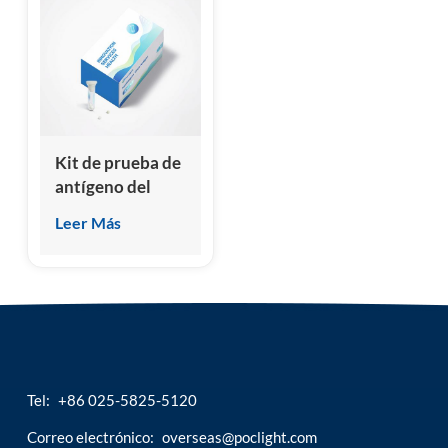
quimioluminiscencia
quimioluminiscencia
homogénea)
homogénea)
Kit de prueba de
antígeno del
virus de la
Leer Más
viruela del mono
Tel:
+86 025-5825-5120
Correo electrónico:
overseas@poclight.com