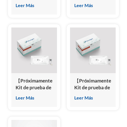
pepsinógeno II
pepsinógeno I
Leer Más
Leer Más
(PGII)
(PGI)
(inmunoensayo
(inmunoensayo
de
de
quimioluminiscencia
quimioluminiscencia
homogénea)
homogénea)
【Próximamente】
【Próximamente】
Kit de prueba de
Kit de prueba de
proteína 4 del
antígeno de
Leer Más
Leer Más
epidídimo
cáncer 15-3
humano (HE4)
(CA15-3)
(inmunoensayo
(inmunoensayo
de
de