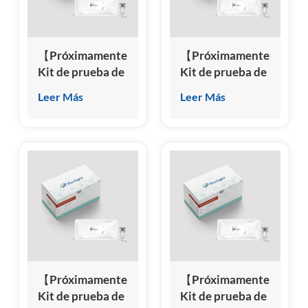
esia
【Próximamente】
【Próximamente】
Kit de prueba de
Kit de prueba de
péptido
troponina
Leer Más
Leer Más
citrulinado
cardíaca I (cTnI)
anticíclico (anti-
(inmunoensayo
CCP)
de
(inmunoensayo
quimioluminiscencia
de
homogénea)
quimioluminiscencia
homogénea)
【Próximamente】
【Próximamente】
Kit de prueba de
Kit de prueba de