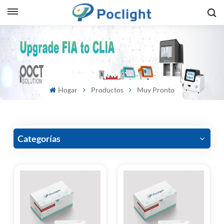
sh
is
ий
Hogar
Productos
Muy Pronto
ol
guês
Categorías
語
e