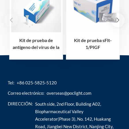
Kit de prueba de
Kit de prueba sFlt-
antígeno del virus de la
1/PIGF
viruela del mono
(inmunoensayo de
d
quimioluminiscencia)
Tel:
+86 025-5825-5120
Correo electrónico:
overseas@poclight.com
DIRECCIÓN:
South side, 2nd Floor, Building A02,
Biopharmaceutical Valley
Accelerator(Phase 3), No. 142, Huakang
Road, Jiangbei New District, Nanjing City,