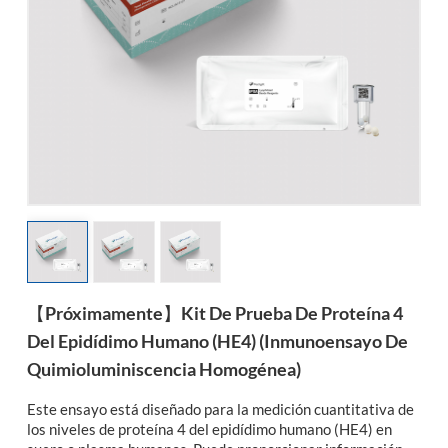
esia
【Próximamente】Kit De Prueba De Proteína 4
Del Epidídimo Humano (HE4) (inmunoensayo De
Quimioluminiscencia Homogénea)
Este ensayo está diseñado para la medición cuantitativa de
los niveles de proteína 4 del epidídimo humano (HE4) en