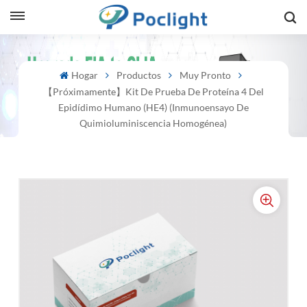
sh
Hogar
Productos
Muy Pronto
【Próximamente】Kit De Prueba De Proteína 4 Del
is
Epidídimo Humano (HE4) (inmunoensayo De
ий
Quimioluminiscencia Homogénea)
ol
guês
語
e