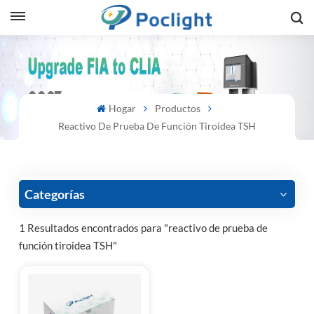
sh
is
Hogar
Productos
ий
Reactivo De Prueba De Función Tiroidea TSH
ol
guês
Categorías
1 Resultados encontrados para "reactivo de prueba de
función tiroidea TSH"
語
e