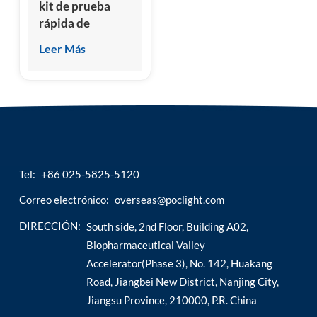
kit de prueba
rápida de
reactivo CRP
Leer Más
proteína c
reactiva
Tel:
+86 025-5825-5120
Correo electrónico:
overseas@poclight.com
DIRECCIÓN:
South side, 2nd Floor, Building A02,
Biopharmaceutical Valley
Accelerator(Phase 3), No. 142, Huakang
Road, Jiangbei New District, Nanjing City,
Jiangsu Province, 210000, P.R. China