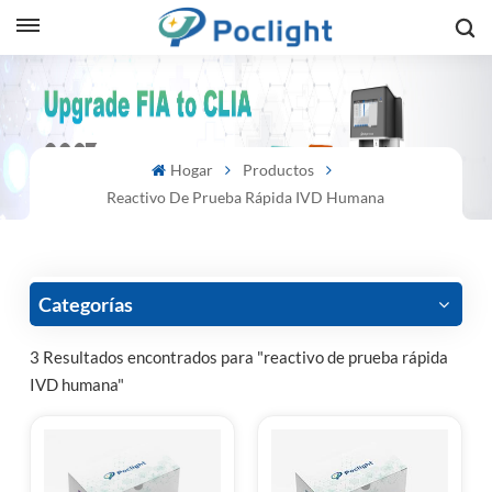
sh
is
Hogar
Productos
ий
Reactivo De Prueba Rápida IVD Humana
ol
guês
Categorías
3 Resultados encontrados para "reactivo de prueba rápida
IVD humana"
語
e