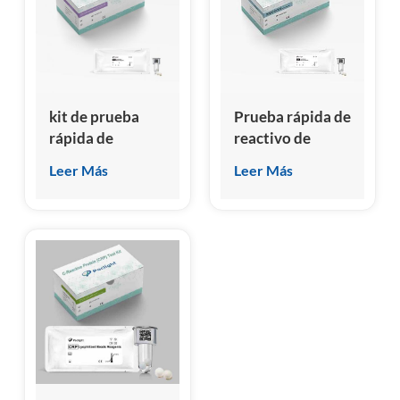
esia
kit de prueba
Prueba rápida de
rápida de
reactivo de
reactivo de
interleucina-6 IL-
Leer Más
Leer Más
hormona
6
estimulante de la
tiroides TSH