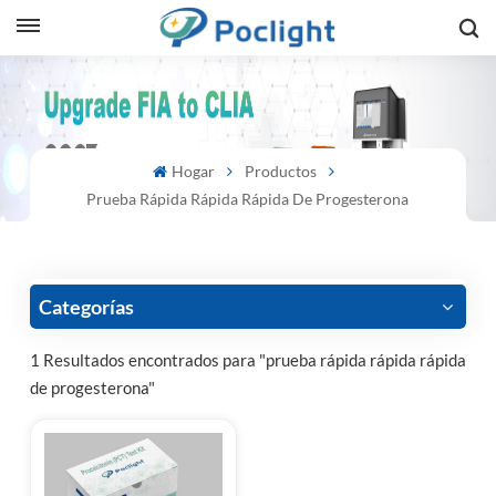
sh
is
Hogar
Productos
ий
Prueba Rápida Rápida Rápida De Progesterona
ol
guês
Categorías
1 Resultados encontrados para "prueba rápida rápida rápida
de progesterona"
語
e