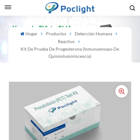
sh
Hogar
Productos
Detección Humana
Reactivo
is
Kit De Prueba De Progesterona (inmunoensayo De
ий
Quimioluminiscencia)
ol
guês
語
e