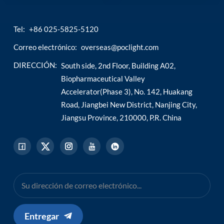
Tel:
+86 025-5825-5120
Correo electrónico:
overseas@poclight.com
DIRECCIÓN:
South side, 2nd Floor, Building A02,
Biopharmaceutical Valley
Accelerator(Phase 3), No. 142, Huakang
Road, Jiangbei New District, Nanjing City,
Jiangsu Province, 210000, P.R. China
Entregar