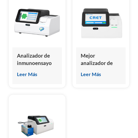
esia
Analizador de
Mejor
inmunoensayo
analizador de
de
inmunoensayo
Leer Más
Leer Más
quimioluminiscencia
en 2024
seco original de
Analizador de
fábrica
sistema de
inmunoensayo
de
quimioluminiscencia