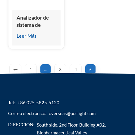
Analizador de
sistema de
inmunoensayo
Leer Más
de
quimioluminiscencia
automatizado
profesional
1
...
3
4
5
Tel:
+86 025-5825-5120
Correo electrónico:
overseas@poclight.com
DIRECCIÓN:
South side, 2nd Floor, Building A02,
Biopharmaceutical Valley