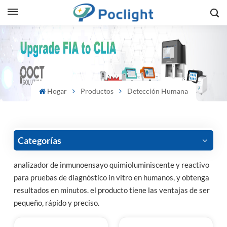
sh
is
ий
Hogar
Productos
Detección Humana
ol
guês
Categorías
analizador de inmunoensayo quimioluminiscente y reactivo
para pruebas de diagnóstico in vitro en humanos, y obtenga
語
resultados en minutos. el producto tiene las ventajas de ser
pequeño, rápido y preciso.
e