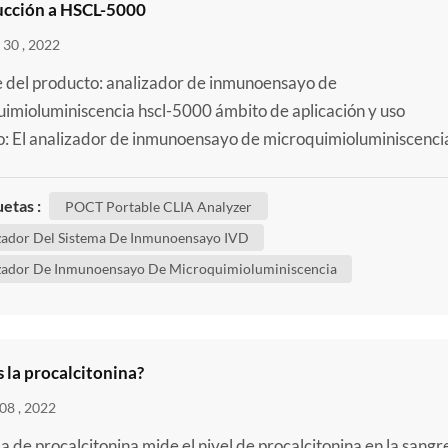
ucción a HSCL-5000
30 , 2022
del producto: analizador de inmunoensayo de
imioluminiscencia hscl-5000 ámbito de aplicación y uso
o: El analizador de inmunoensayo de microquimioluminiscenci
el método de quimioluminiscencia directa de éster de acridina
iza junto con reactivos de apoyo para pruebas cualitativas o
uetas :
POCT Portable CLIA Analyzer
ativas de analitos en suero humano, plasma, sangre entera, ori
zador Del Sistema De Inmunoensayo IVD
..
zador De Inmunoensayo De Microquimioluminiscencia
 la procalcitonina?
08 , 2022
 de procalcitonina mide el nivel de procalcitonina en la sangr