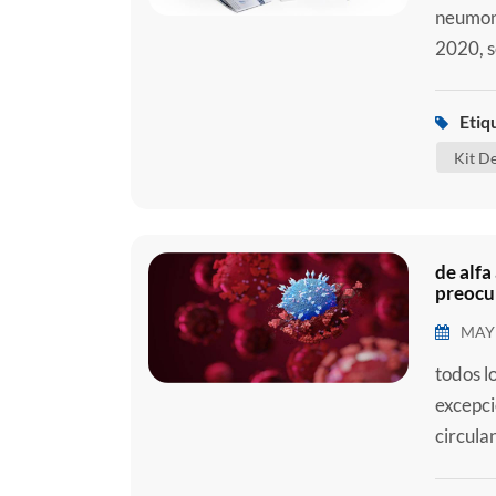
neumoní
2020, s
más tar
2 ( sar
Etiq
coronav
Kit D
de alfa
preocu
MAY 
todos l
excepci
circula
kit de 