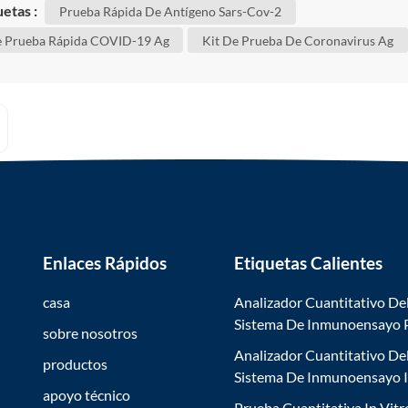
ueba rápida de antígeno sars-cov-2 para confirmar si está
uetas :
Prueba Rápida De Antígeno Sars-Cov-2
do. aunque algunos de estos cambios no tienen impac...
e Prueba Rápida COVID-19 Ag
Kit De Prueba De Coronavirus Ag
Enlaces Rápidos
Etiquetas Calientes
casa
Analizador Cuantitativo De
Sistema De Inmunoensayo
sobre nosotros
Analizador Cuantitativo De
productos
Sistema De Inmunoensayo 
apoyo técnico
Prueba Cuantitativa In Vitr