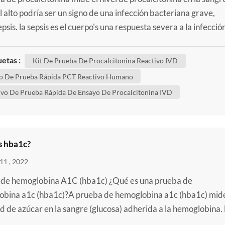
l alto podría ser un signo de una infección bacteriana grave,
sis. la sepsis es el cuerpo's una respuesta severa a la infección
is ocurre cuando un la infección en un área de su cuerpo, como 
l tracto urinario, se propaga al torrente sanguíneo. esto
uetas :
Kit De Prueba De Procalcitonina Reactivo IVD
dena una reacción inmunológica extrema...
o De Prueba Rápida PCT Reactivo Humano
ivo De Prueba Rápida De Ensayo De Procalcitonina IVD
s hba1c?
11 , 2022
 de hemoglobina A1C (hba1c) ¿Qué es una prueba de
bina a1c (hba1c)?A prueba de hemoglobina a1c (hba1c) mide
d de azúcar en la sangre (glucosa) adherida a la hemoglobina. 
bina es la parte de los glóbulos rojos que transporta el oxígen