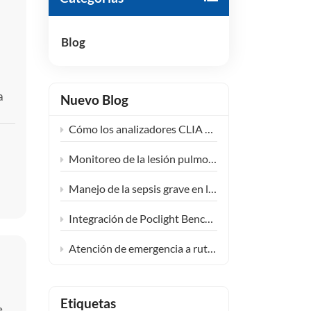
हिंदी
Blog
Indonesia
a
Nuevo Blog
 y
Cómo los analizadores CLIA compactos están transformando el diagnóstico en los centros de salud comunitarios
na,
Monitoreo de la lesión pulmonar inducida por fármacos: ampliando la aplicación clínica de KL-6
Manejo de la sepsis grave en la UCI: la sinergia clínica de las pruebas de PCT e IL-6
Integración de Poclight Bench-top CLIA en entornos descentralizados de atención endocrina femenina
Atención de emergencia a rutina con soluciones de pruebas cardíacas POCT de Poclight
Etiquetas
e.