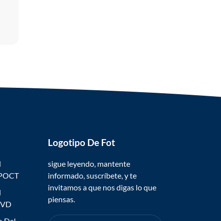
Logotipo De Fot
l
sigue leyendo, mantente
 POCT
informado, suscríbete, y te
invitamos a que nos digas lo que
l
piensas.
IVD
o Del