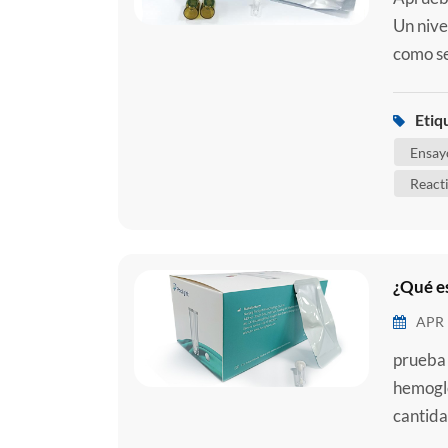
Un nive
como sep
la seps
piel o e
Etiq
desenca
Ensay
React
¿Qué e
APR 
prueba
hemoglo
cantida
hemoglo