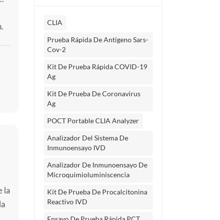
CLIA
.
la
Prueba Rápida De Antígeno Sars-
Cov-2
Kit De Prueba Rápida COVID-19
Ag
Kit De Prueba De Coronavirus
Ag
POCT Portable CLIA Analyzer
Analizador Del Sistema De
Inmunoensayo IVD
Analizador De Inmunoensayo De
Microquimioluminiscencia
 la
Kit De Prueba De Procalcitonina
Reactivo IVD
la
o
Ensayo De Prueba Rápida PCT