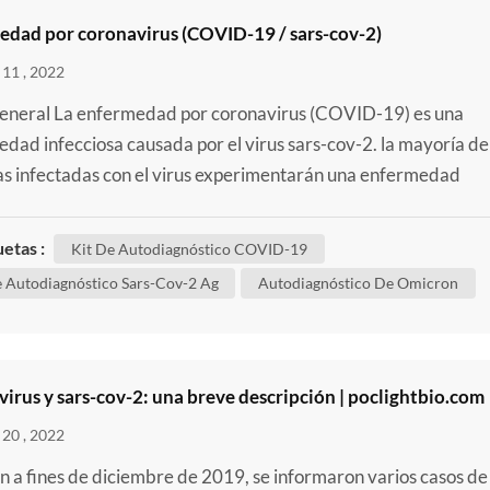
edad por coronavirus (COVID-19 / sars-cov-2)
11 , 2022
general La enfermedad por coronavirus (COVID-19) es una
dad infecciosa causada por el virus sars-cov-2. la mayoría de 
s infectadas con el virus experimentarán una enfermedad
toria de leve a moderada y se recuperarán sin requerir un
ento especial. sin embargo, algunas se enfermarán gravement
uetas :
Kit De Autodiagnóstico COVID-19
rán atención médica. las personas mayores y aquellas con af...
e Autodiagnóstico Sars-Cov-2 Ag
Autodiagnóstico De Omicron
irus y sars-cov-2: una breve descripción | poclightbio.com
20 , 2022
 a fines de diciembre de 2019, se informaron varios casos de