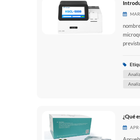
Introd
MAR 
nombre 
microqu
previst
adopta 
se util
Etiq
cuantit
Anali
líquido.
Anali
¿Qué es
APR 
Aprueba