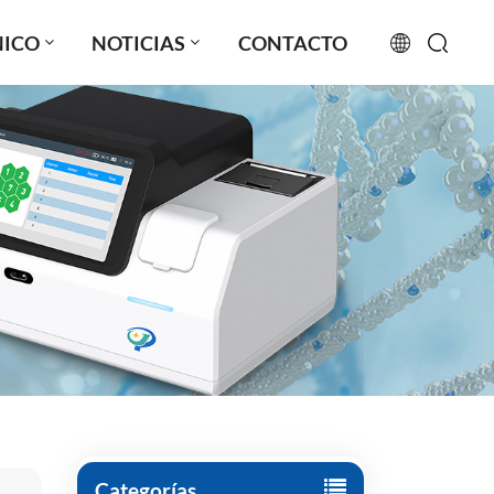
NICO
NOTICIAS
CONTACTO
English
français
русский
español
português
العربية
日本語
Türkçe
Categorías