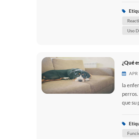
desde l
Etiq
cuál es
React
Uso D
¿Qué es
APR 
la enfe
perros.
que su 
informa
afectar
Etiq
su perr
Funci