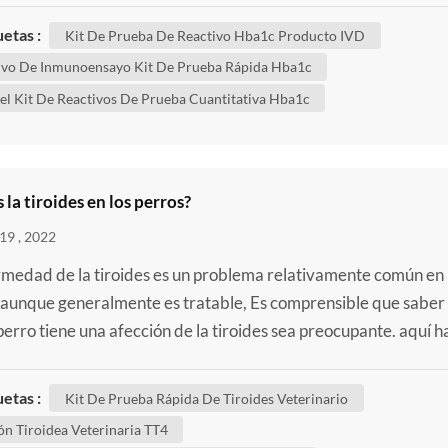
os pulmones al resto del cuerpo. una prueba de hba1c muestra
uetas :
Kit De Prueba De Reactivo Hba1c Producto IVD
 la cantidad promedio de glucosa adherida a la hemoglobin...
ivo De Inmunoensayo Kit De Prueba Rápida Hba1c
el Kit De Reactivos De Prueba Cuantitativa Hba1c
 la tiroides en los perros?
19 , 2022
rmedad de la tiroides es un problema relativamente común en 
 aunque generalmente es tratable, Es comprensible que saber
perro tiene una afección de la tiroides sea preocupante. aquí h
ción sobre las enfermedades tiroideas más comunes que pue
 a los perros para ayudarlo a comprender mejor la condición d
uetas :
Kit De Prueba Rápida De Tiroides Veterinario
o . ¿Qué hace la tiroides? para comprender l...
ón Tiroidea Veterinaria TT4