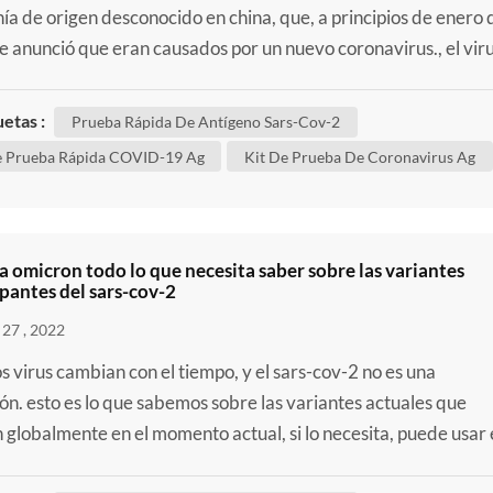
a de origen desconocido en china, que, a principios de enero 
e anunció que eran causados por un nuevo coronavirus., el vir
de se denominó síndrome respiratorio agudo severo coronavi
s-cov-2) y definido como el agente causal de la enfermedad por
uetas :
Prueba Rápida De Antígeno Sars-Cov-2
irus 2019 (COVID-19). a pesar de los intento...
e Prueba Rápida COVID-19 Ag
Kit De Prueba De Coronavirus Ag
 a omicron todo lo que necesita saber sobre las variantes
pantes del sars-cov-2
27 , 2022
os virus cambian con el tiempo, y el sars-cov-2 no es una
ón. esto es lo que sabemos sobre las variantes actuales que
n globalmente en el momento actual, si lo necesita, puede usar 
autodiagnóstico , como nuestro kit de autodiagnóstico sars-cov