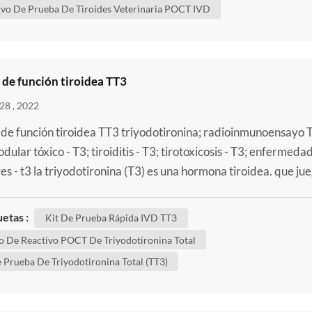
ivo De Prueba De Tiroides Veterinaria POCT IVD
 de función tiroidea TT3
28 , 2022
de función tiroidea TT3 triyodotironina; radioinmunoensayo 
dular tóxico - T3; tiroiditis - T3; tirotoxicosis - T3; enfermeda
es - t3 la triyodotironina (T3) es una hormona tiroidea. que ju
l importante en el control del metabolismo del cuerpo's (los
procesos que controlan la tasa de actividad en células y tejido
uetas :
Kit De Prueba Rápida IVD TT3
e hacer un kit de prueba de triy...
o De Reactivo POCT De Triyodotironina Total
 Prueba De Triyodotironina Total (TT3)