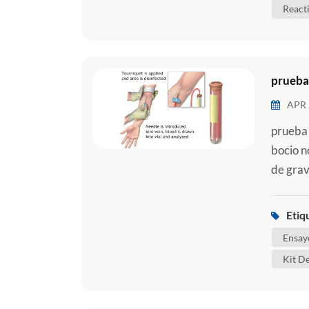
React
prueba
APR 
prueba 
bocio no
de grav
un pape
muchos 
Etiq
se pued
Ensay
Kit De