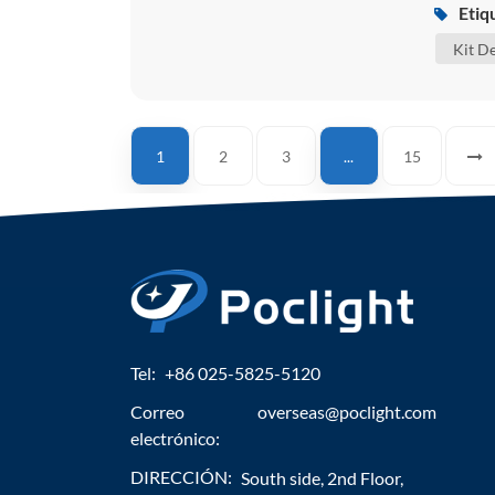
ag / pr
Etiq
infecta
Kit D
1
2
3
...
15
Tel:
+86 025-5825-5120
Correo
overseas@poclight.com
electrónico:
DIRECCIÓN:
South side, 2nd Floor,