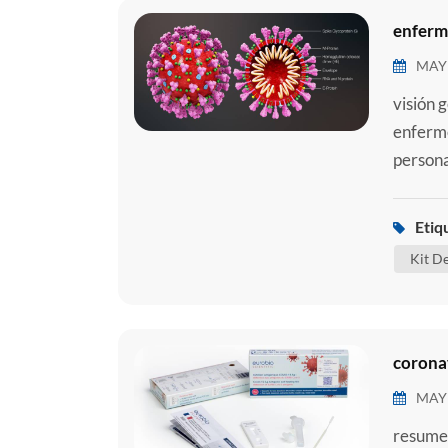
enferm
MAY 
visión 
enferme
persona
respira
tratami
Etiq
requeri
Kit D
coronav
MAY 
resumen