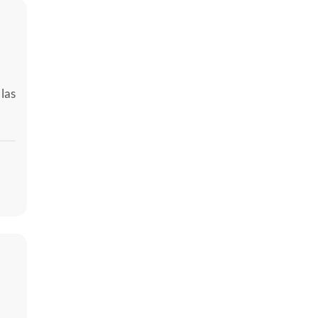
las
e y