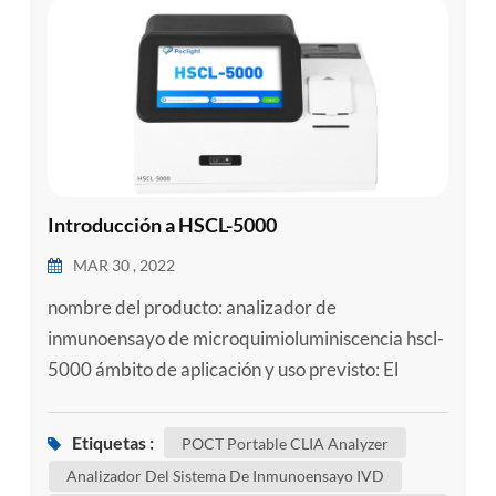
esia
Introducción a HSCL-5000
MAR 30 , 2022
nombre del producto: analizador de
inmunoensayo de microquimioluminiscencia hscl-
5000 ámbito de aplicación y uso previsto: El
analizador de inmunoensayo de
microquimioluminiscencia adopta el método de
Etiquetas :
POCT Portable CLIA Analyzer
quimioluminiscencia directa de éster de acridina
Analizador Del Sistema De Inmunoensayo IVD
y se utiliza junto con reactivos de apoyo para