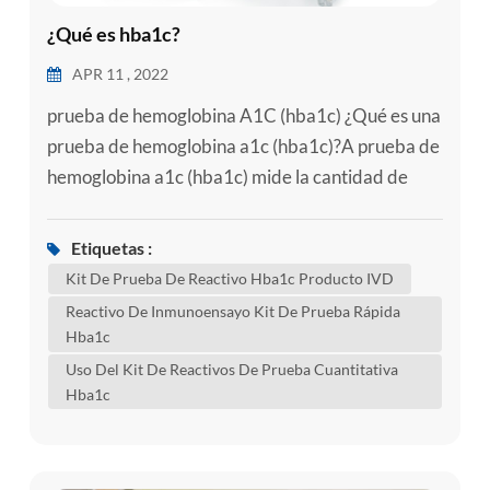
¿Qué es hba1c?
APR 11 , 2022
prueba de hemoglobina A1C (hba1c) ¿Qué es una
prueba de hemoglobina a1c (hba1c)?A prueba de
hemoglobina a1c (hba1c) mide la cantidad de
azúcar en la sangre (glucosa) adherida a la
hemoglobina. la hemoglobina es la parte de los
Etiquetas :
glóbulos rojos que transporta el oxígeno desde los
Kit De Prueba De Reactivo Hba1c Producto IVD
pulmones al resto del cuerpo. una prueba de
Reactivo De Inmunoensayo Kit De Prueba Rápida
hba1c muestra cuál es la cantidad promedio de
Hba1c
glucosa adherida a la hemoglobin...
Uso Del Kit De Reactivos De Prueba Cuantitativa
Hba1c