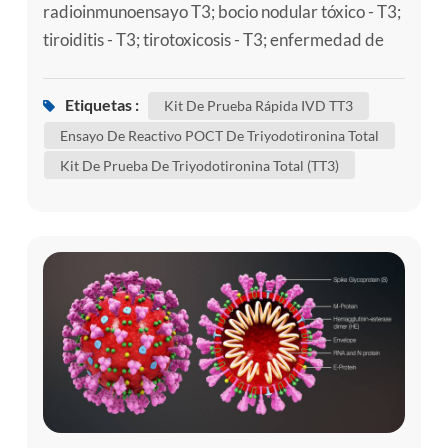
radioinmunoensayo T3; bocio nodular tóxico - T3;
tiroiditis - T3; tirotoxicosis - T3; enfermedad de
graves - t3 la triyodotironina (T3) es una hormona
tiroidea. que juega un papel importante en el
Etiquetas :
Kit De Prueba Rápida IVD TT3
control del metabolismo del cuerpo's (los muchos
Ensayo De Reactivo POCT De Triyodotironina Total
procesos que controlan la tasa de actividad en
Kit De Prueba De Triyodotironina Total (TT3)
células y tejidos). se puede hacer un kit de prueba
de triy...