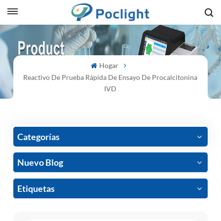
sh
Hogar
is
Reactivo De Prueba Rápida De Ensayo De Procalcitonina
ий
IVD
ol
guês
Categorías
Nuevo Blog
語
Etiquetas
e