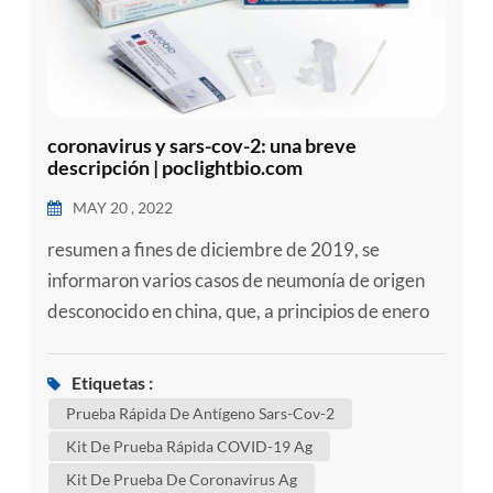
coronavirus y sars-cov-2: una breve
descripción | poclightbio.com
MAY 20 , 2022
resumen a fines de diciembre de 2019, se
informaron varios casos de neumonía de origen
desconocido en china, que, a principios de enero
de 2020, se anunció que eran causados por un
nuevo coronavirus., el virus más tarde se
Etiquetas :
denominó síndrome respiratorio agudo severo
Prueba Rápida De Antígeno Sars-Cov-2
coronavirus 2 ( sars-cov-2) y definido como el
Kit De Prueba Rápida COVID-19 Ag
agente causal de la enfermedad por coronavirus
Kit De Prueba De Coronavirus Ag