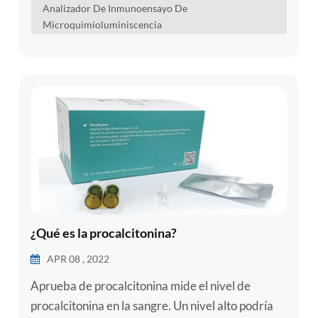
Analizador De Inmunoensayo De
pruebas cualitativas o cuantitativas de analitos en
Microquimioluminiscencia
suero humano, plasma, sangre entera, orina,
líquido...
¿Qué es la procalcitonina?
APR 08 , 2022
Aprueba de procalcitonina mide el nivel de
procalcitonina en la sangre. Un nivel alto podría