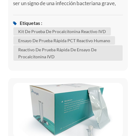
ser un signo de una infección bacteriana grave,
como sepsis. la sepsis es el cuerpo's una respuesta
severa a la infección. la sepsis ocurre cuando un la
Etiquetas :
infección en un área de su cuerpo, como la piel o el
Kit De Prueba De Procalcitonina Reactivo IVD
tracto urinario, se propaga al torrente sanguíneo.
Ensayo De Prueba Rápida PCT Reactivo Humano
esto desencadena una reacción inmunológica
Reactivo De Prueba Rápida De Ensayo De
extrema...
Procalcitonina IVD