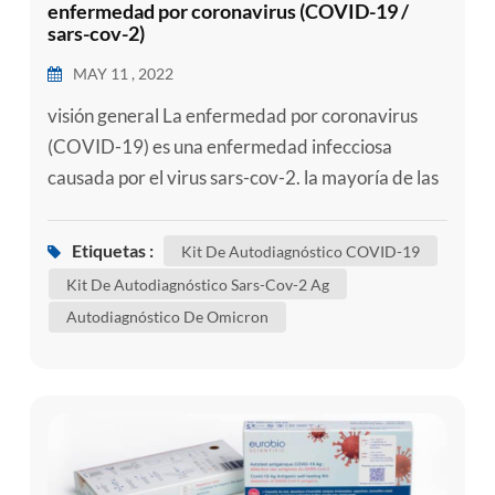
enfermedad por coronavirus (COVID-19 /
sars-cov-2)
MAY 11 , 2022
visión general La enfermedad por coronavirus
(COVID-19) es una enfermedad infecciosa
causada por el virus sars-cov-2. la mayoría de las
personas infectadas con el virus experimentarán
una enfermedad respiratoria de leve a moderada
Etiquetas :
Kit De Autodiagnóstico COVID-19
y se recuperarán sin requerir un tratamiento
Kit De Autodiagnóstico Sars-Cov-2 Ag
especial. sin embargo, algunas se enfermarán
Autodiagnóstico De Omicron
gravemente y requerirán atención médica. las
personas mayores y aquellas con af...