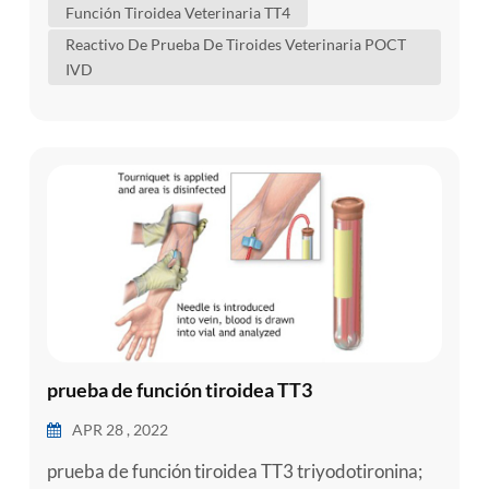
Función Tiroidea Veterinaria TT4
comprender mejor la condición de su perro . ¿Qué
Reactivo De Prueba De Tiroides Veterinaria POCT
hace la tiroides? para comprender l...
IVD
prueba de función tiroidea TT3
APR 28 , 2022
prueba de función tiroidea TT3 triyodotironina;