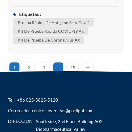
globalmente en el momento actual, si lo necesita,
puede usar el kit de autodiagnóstico , como
Etiquetas :
nuestro kit de autodiagnóstico sars-cov-2 ag /
Prueba Rápida De Antígeno Sars-Cov-2
prueba rápida de antígeno sars-cov-2 para
Kit De Prueba Rápida COVID-19 Ag
confirmar si está infectado. aunque algunos de
Kit De Prueba De Coronavirus Ag
estos cambios no tienen impac...
1
2
3
...
15
Tel:
+86 025-5825-5120
Correo electrónico:
overseas@poclight.com
DIRECCIÓN:
South side, 2nd Floor, Building A02,
Biopharmaceutical Valley