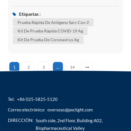
globalmente en el momento actual, si lo necesita,
puede usar el kit de autodiagnóstico , como
Etiquetas :
nuestro kit de autodiagnóstico sars-cov-2 ag /
Prueba Rápida De Antígeno Sars-Cov-2
prueba rápida de antígeno sars-cov-2 para
Kit De Prueba Rápida COVID-19 Ag
confirmar si está infectado. aunque algunos de
Kit De Prueba De Coronavirus Ag
estos cambios no tienen impac...
1
2
3
...
14
Tel:
+86 025-5825-5120
Correo electrónico:
overseas@poclight.com
DIRECCIÓN:
South side, 2nd Floor, Building A02,
Biopharmaceutical Valley