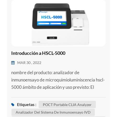
esia
Introducción a HSCL-5000
MAR 30 , 2022
nombre del producto: analizador de
inmunoensayo de microquimioluminiscencia hscl-
5000 ámbito de aplicación y uso previsto: El
analizador de inmunoensayo de
microquimioluminiscencia adopta el método de
Etiquetas :
POCT Portable CLIA Analyzer
quimioluminiscencia directa de éster de acridina
Analizador Del Sistema De Inmunoensayo IVD
y se utiliza junto con reactivos de apoyo para