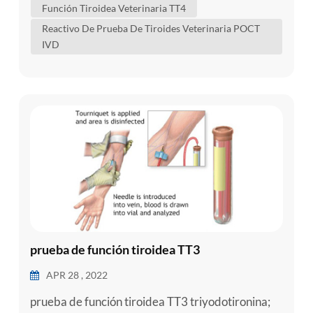
Función Tiroidea Veterinaria TT4
comprender mejor la condición de su perro . ¿Qué
Reactivo De Prueba De Tiroides Veterinaria POCT
hace la tiroides? para comprender l...
IVD
prueba de función tiroidea TT3
APR 28 , 2022
prueba de función tiroidea TT3 triyodotironina;