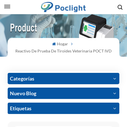
sh
is
Hogar
ий
Reactivo De Prueba De Tiroides Veterinaria POCT IVD
ol
guês
Categorías
Nuevo Blog
語
Etiquetas
e