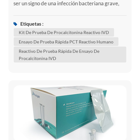
ser un signo de una infección bacteriana grave,
como sepsis. la sepsis es el cuerpo's una respuesta
severa a la infección. la sepsis ocurre cuando un la
Etiquetas :
infección en un área de su cuerpo, como la piel o el
Kit De Prueba De Procalcitonina Reactivo IVD
tracto urinario, se propaga al torrente sanguíneo.
Ensayo De Prueba Rápida PCT Reactivo Humano
esto desencadena una reacción inmunológica
Reactivo De Prueba Rápida De Ensayo De
extrema...
Procalcitonina IVD