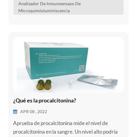
Analizador De Inmunoensayo De
pruebas cualitativas o cuantitativas de analitos en
Microquimioluminiscencia
suero humano, plasma, sangre entera, orina,
líquido...
¿Qué es la procalcitonina?
APR 08 , 2022
Aprueba de procalcitonina mide el nivel de
procalcitonina en la sangre. Un nivel alto podría