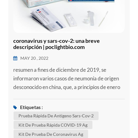
coronavirus y sars-cov-2: una breve
descripción | poclightbio.com
MAY 20 , 2022
resumen a fines de diciembre de 2019, se
informaron varios casos de neumonía de origen
desconocido en china, que, a principios de enero
de 2020, se anunció que eran causados por un
nuevo coronavirus., el virus más tarde se
Etiquetas :
denominó síndrome respiratorio agudo severo
Prueba Rápida De Antígeno Sars-Cov-2
coronavirus 2 ( sars-cov-2) y definido como el
Kit De Prueba Rápida COVID-19 Ag
agente causal de la enfermedad por coronavirus
Kit De Prueba De Coronavirus Ag