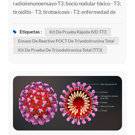
radioinmunoensayo T3; bocio nodular tóxico - T3;
tiroiditis - T3; tirotoxicosis - T3; enfermedad de
graves - t3 la triyodotironina (T3) es una hormona
tiroidea. que juega un papel importante en el
Etiquetas :
Kit De Prueba Rápida IVD TT3
control del metabolismo del cuerpo's (los muchos
Ensayo De Reactivo POCT De Triyodotironina Total
procesos que controlan la tasa de actividad en
Kit De Prueba De Triyodotironina Total (TT3)
células y tejidos). se puede hacer un kit de prueba
de triy...