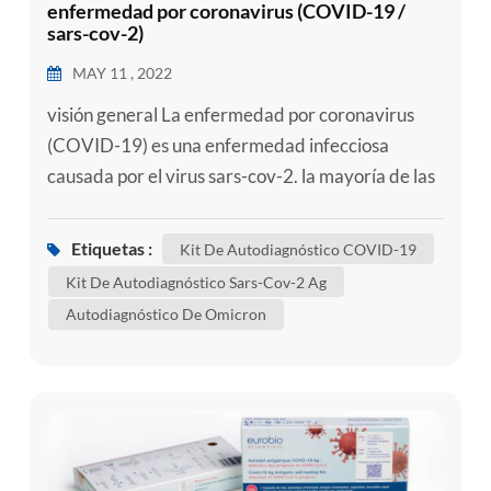
enfermedad por coronavirus (COVID-19 /
sars-cov-2)
MAY 11 , 2022
visión general La enfermedad por coronavirus
(COVID-19) es una enfermedad infecciosa
causada por el virus sars-cov-2. la mayoría de las
personas infectadas con el virus experimentarán
una enfermedad respiratoria de leve a moderada
Etiquetas :
Kit De Autodiagnóstico COVID-19
y se recuperarán sin requerir un tratamiento
Kit De Autodiagnóstico Sars-Cov-2 Ag
especial. sin embargo, algunas se enfermarán
Autodiagnóstico De Omicron
gravemente y requerirán atención médica. las
personas mayores y aquellas con af...