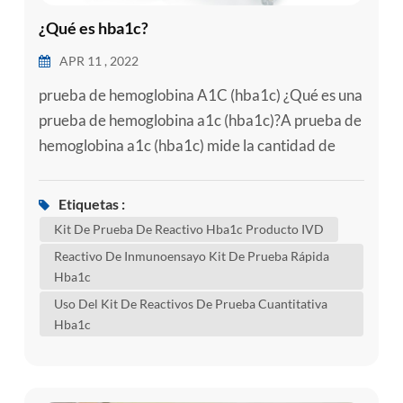
¿Qué es hba1c?
APR 11 , 2022
prueba de hemoglobina A1C (hba1c) ¿Qué es una
prueba de hemoglobina a1c (hba1c)?A prueba de
hemoglobina a1c (hba1c) mide la cantidad de
azúcar en la sangre (glucosa) adherida a la
hemoglobina. la hemoglobina es la parte de los
Etiquetas :
glóbulos rojos que transporta el oxígeno desde los
Kit De Prueba De Reactivo Hba1c Producto IVD
pulmones al resto del cuerpo. una prueba de
Reactivo De Inmunoensayo Kit De Prueba Rápida
hba1c muestra cuál es la cantidad promedio de
Hba1c
glucosa adherida a la hemoglobin...
Uso Del Kit De Reactivos De Prueba Cuantitativa
Hba1c