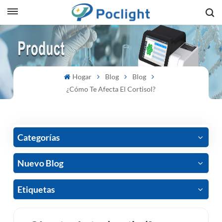
sh
is
Hogar
Blog
Blog
ий
¿Cómo Te Afecta El Cortisol?
ol
guês
Categorías
Nuevo Blog
語
Etiquetas
e