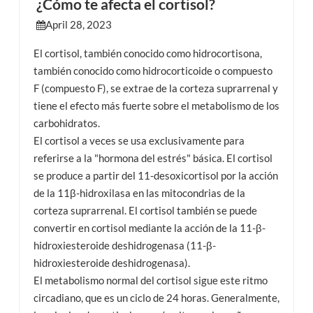
¿Cómo te afecta el cortisol?
April 28, 2023
esia
El cortisol, también conocido como hidrocortisona,
también conocido como hidrocorticoide o compuesto
F (compuesto F), se extrae de la corteza suprarrenal y
tiene el efecto más fuerte sobre el metabolismo de los
carbohidratos.
El cortisol a veces se usa exclusivamente para
referirse a la "hormona del estrés" básica. El cortisol
se produce a partir del 11-desoxicortisol por la acción
de la 11β-hidroxilasa en las mitocondrias de la
corteza suprarrenal. El cortisol también se puede
convertir en cortisol mediante la acción de la 11-β-
hidroxiesteroide deshidrogenasa (11-β-
hidroxiesteroide deshidrogenasa).
El metabolismo normal del cortisol sigue este ritmo
circadiano, que es un ciclo de 24 horas. Generalmente,