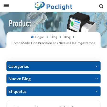
sh
is
Hogar
Blog
Blog
ий
Cómo Medir Con Precisión Los Niveles De Progesterona
ol
guês
Categorías
Nuevo Blog
語
Etiquetas
e