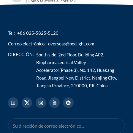
¿Cómo te afecta el cortisol?
Tel:
+86 025-5825-5120
Correo electrónico:
overseas@poclight.com
DIRECCIÓN:
South side, 2nd Floor, Building A02,
Biopharmaceutical Valley
Accelerator(Phase 3), No. 142, Huakang
Road, Jiangbei New District, Nanjing City,
Jiangsu Province, 210000, P.R. China