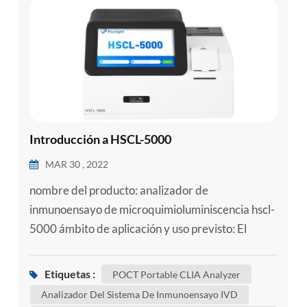
esia
Introducción a HSCL-5000
MAR 30 , 2022
nombre del producto: analizador de
inmunoensayo de microquimioluminiscencia hscl-
5000 ámbito de aplicación y uso previsto: El
analizador de inmunoensayo de
microquimioluminiscencia adopta el método de
Etiquetas :
POCT Portable CLIA Analyzer
quimioluminiscencia directa de éster de acridina
Analizador Del Sistema De Inmunoensayo IVD
y se utiliza junto con reactivos de apoyo para