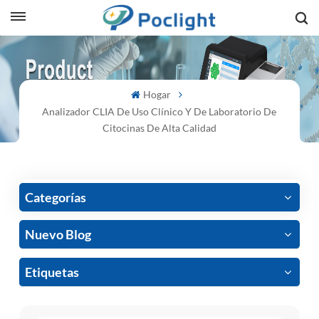
sh
Hogar
is
Analizador CLIA De Uso Clínico Y De Laboratorio De
ий
Citocinas De Alta Calidad
ol
guês
Categorías
Nuevo Blog
語
Etiquetas
e