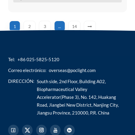
limpieza durante el proceso d...
1
2
3
...
14
Tel:
+86 025-5825-5120
Correo electrónico:
overseas@poclight.com
DIRECCIÓN:
South side, 2nd Floor, Building A02,
Biopharmaceutical Valley
Accelerator(Phase 3), No. 142, Huakang
Road, Jiangbei New District, Nanjing City,
Jiangsu Province, 210000, P.R. China