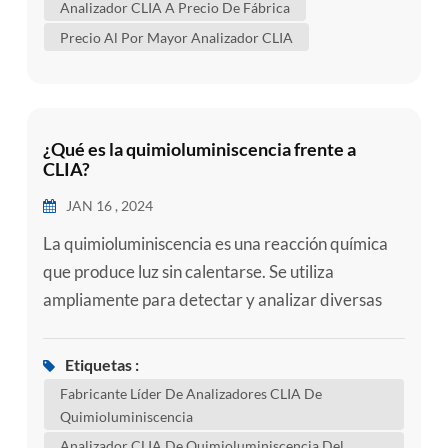
Analizador CLIA A Precio De Fábrica
directamente la luz producida por una reacción
Precio Al Por Mayor Analizador CLIA
quimioluminiscente, sin necesidad de catálisis
enzimática, y utiliza un ...
¿Qué es la quimioluminiscencia frente a
CLIA?
JAN 16 , 2024
La quimioluminiscencia es una reacción química
que produce luz sin calentarse. Se utiliza
ampliamente para detectar y analizar diversas
sustancias, como contaminantes ambientales,
aditivos alimentarios, etc. CLIA (Inmunoensayo
Etiquetas :
de quimioluminiscencia) es una tecnología
Fabricante Líder De Analizadores CLIA De
analítica de alta sensibilidad que combina los
Quimioluminiscencia
principios del inmunoensayo y la
Analizador CLIA De Quimioluminiscencia Del