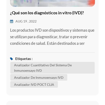
¿Qué son los diagnósticos in vitro (IVD)?
AUG 19 , 2022
Los productos IVD son dispositivos y sistemas que
se utilizan para diagnosticar, tratar o prevenir
condiciones de salud. Están destinados a ser
utilizados en la recolección y el examen de
muestras biológicas como sangre, saliva o tejido.
Etiquetas :
Las muestras se pueden tomar del interior de la
Analizador Cuantitativo Del Sistema De
nariz o de la parte posterior de la garganta, o de
Inmunoensayo IVD
una vena o una punción en el dedo. Es importante
Analizador De Inmunoensayo IVD
tener en cuent...
Analizador IVD POCT CLIA