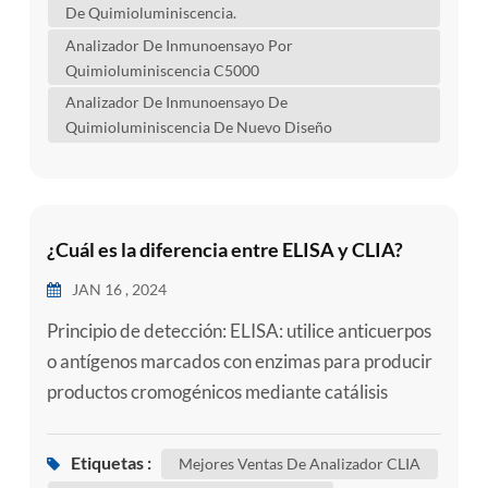
tratamiento clínico. Investigación biológica: En el
De Quimioluminiscencia.
ámbito de la investigación científica, se utiliza
Analizador De Inmunoensayo Por
para estudiar la aparición y des...
Quimioluminiscencia C5000
Analizador De Inmunoensayo De
Quimioluminiscencia De Nuevo Diseño
¿Cuál es la diferencia entre ELISA y CLIA?
JAN 16 , 2024
Principio de detección: ELISA: utilice anticuerpos
o antígenos marcados con enzimas para producir
productos cromogénicos mediante catálisis
enzimática y luego analice cuantitativamente las
moléculas objetivo midiendo la densidad óptica
Etiquetas :
Mejores Ventas De Analizador CLIA
de los productos cromogénicos. CLIA: Detecta