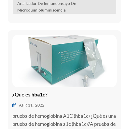
Analizador De Inmunoensayo De
pruebas cualitativas o cuantitativas de analitos en
Microquimioluminiscencia
suero humano, plasma, sangre entera, orina,
líquido...
¿Qué es hba1c?
APR 11 , 2022
prueba de hemoglobina A1C (hba1c) ¿Qué es una
prueba de hemoglobina a1c (hba1c)?A prueba de