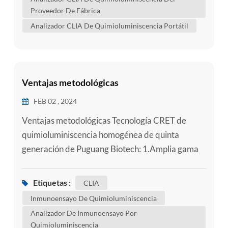
quimioluminiscencia para detectar moléculas
Proveedor De Fábrica
específ...
Analizador CLIA De Quimioluminiscencia Portátil
Ventajas metodológicas
FEB 02 , 2024
Ventajas metodológicas Tecnología CRET de
quimioluminiscencia homogénea de quinta
generación de Puguang Biotech: 1.Amplia gama
de aplicaciones; 2. Velocidad de detección rápida;
3. Los resultados son muy precisos; 4. Los
Etiquetas :
CLIA
reactivos liofilizados no requieren cadena de frío;
Inmunoensayo De Quimioluminiscencia
5. El analizador tiene una estructura simple, bajo
Analizador De Inmunoensayo Por
costo y baja tasa de fallas; 6. No se requiere
Quimioluminiscencia