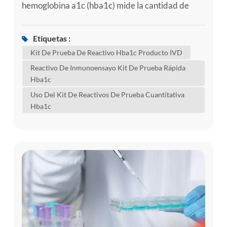
hemoglobina a1c (hba1c) mide la cantidad de
azúcar en la sangre (glucosa) adherida a la
hemoglobina. la hemoglobina es la parte de los
Etiquetas :
glóbulos rojos que transporta el oxígeno desde los
Kit De Prueba De Reactivo Hba1c Producto IVD
pulmones al resto del cuerpo. una prueba de
Reactivo De Inmunoensayo Kit De Prueba Rápida
hba1c muestra cuál es la cantidad promedio de
Hba1c
glucosa adherida a la hemoglobin...
Uso Del Kit De Reactivos De Prueba Cuantitativa
Hba1c