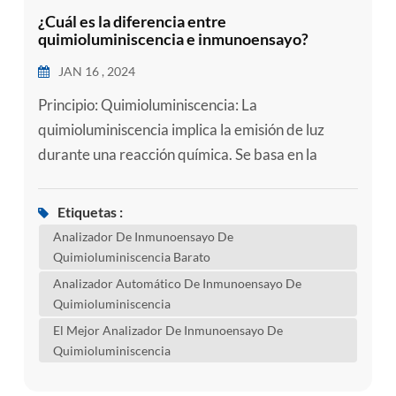
¿Cuál es la diferencia entre
quimioluminiscencia e inmunoensayo?
JAN 16 , 2024
Principio: Quimioluminiscencia: La
quimioluminiscencia implica la emisión de luz
durante una reacción química. Se basa en la
reacción entre un sustrato a base de luminol y un
agente oxidante para producir luz.
Etiquetas :
Inmunoensayo: El inmunoensayo se basa en la
Analizador De Inmunoensayo De
interacción específica entre antígenos y
Quimioluminiscencia Barato
anticuerpos. Utiliza la especificidad de antígenos
Analizador Automático De Inmunoensayo De
y anticuerpos para detectar y cuantificar
Quimioluminiscencia
sustancias d...
El Mejor Analizador De Inmunoensayo De
Quimioluminiscencia