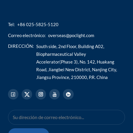
Tel:
+86 025-5825-5120
Correo electrónico:
overseas@poclight.com
DIRECCIÓN:
South side, 2nd Floor, Building A02,
Biopharmaceutical Valley
Accelerator(Phase 3), No. 142, Huakang
Road, Jiangbei New District, Nanjing City,
Jiangsu Province, 210000, P.R. China