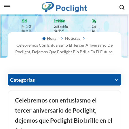
sh
Hogar
Noticias
is
Celebremos Con Entusiasmo El Tercer Aniversario De
ий
Poclight, Dejemos Que Poclight Bio Brille En El Futuro.
ol
guês
Categorías
Celebremos con entusiasmo el
語
tercer aniversario de Poclight,
e
dejemos que Poclight Bio brille en el