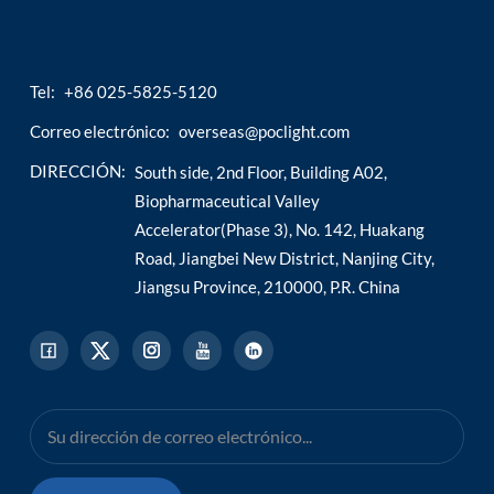
Tel:
+86 025-5825-5120
Correo electrónico:
overseas@poclight.com
DIRECCIÓN:
South side, 2nd Floor, Building A02,
Biopharmaceutical Valley
Accelerator(Phase 3), No. 142, Huakang
Road, Jiangbei New District, Nanjing City,
Jiangsu Province, 210000, P.R. China