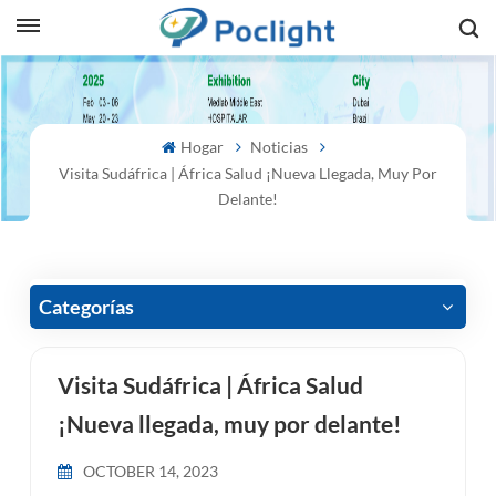
sh
Hogar
Noticias
is
Visita Sudáfrica | África Salud ¡Nueva Llegada, Muy Por
ий
Delante!
ol
guês
Categorías
Visita Sudáfrica | África Salud
語
¡Nueva llegada, muy por delante!
e
OCTOBER 14, 2023