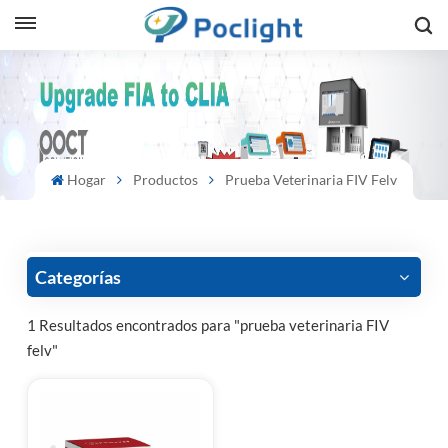
sh
is
ий
Hogar
Productos
Prueba Veterinaria FIV Felv
ol
guês
Categorías
1 Resultados encontrados para "prueba veterinaria FIV
felv"
語
e