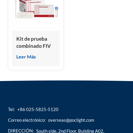
esia
Kit de prueba
combinado FIV
ab y felv ag
Leer Más
Tel:
+86 025-5825-5120
Correo electrónico:
overseas@poclight.com
DIRECCIÓN:
South side, 2nd Floor, Building A02,