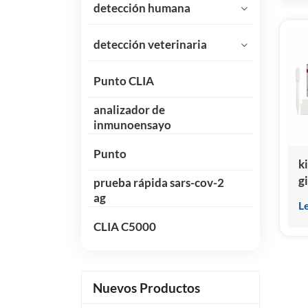
detección humana
detección veterinaria
Punto CLIA
analizador de
inmunoensayo
Punto
k
g
prueba rápida sars-cov-2
ag
L
CLIA C5000
Nuevos Productos