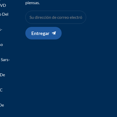
piensas.
IVD
o Del
s-
Entregar
so
 Sars-
 De
 C
 De