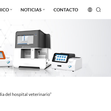
NICO
NOTICIAS
CONTACTO
English
français
русский
español
português
العربية
a del hospital veterinario"
日本語
Türkçe