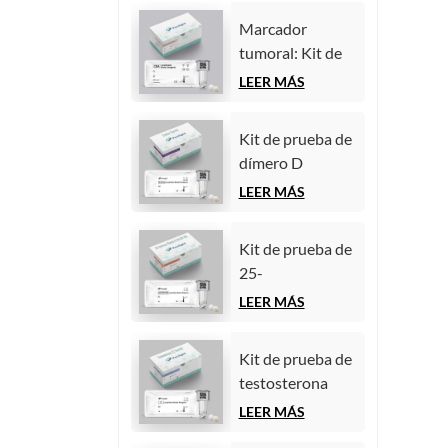
quimioluminiscencia
(inmunoensayo
homogénea)
Marcador
de
tumoral: Kit de
quimioluminiscencia
prueba de
LEER MÁS
homogénea)
antígeno
carcinoembrionario
Kit de prueba de
(CEA)
dímero D
(inmunoensayo
(inmunoensayo
LEER MÁS
de
de
quimioluminiscencia
quimioluminiscencia
homogénea)
Kit de prueba de
homogénea)
25-
hidroxivitamina
LEER MÁS
D
(inmunoensayo
Kit de prueba de
de
testosterona
quimioluminiscencia
(inmunoensayo
LEER MÁS
homogénea))
de