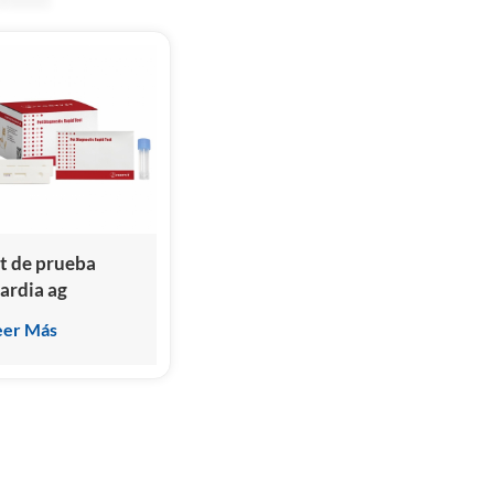
it de prueba
iardia ag
eer Más