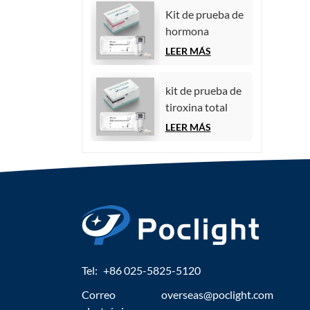
quimioluminiscencia)
Kit de prueba de
hormona
estimulante del
LEER MÁS
folículo (FSH)
kit de prueba de
tiroxina total
(TT4)
LEER MÁS
Tel:
+86 025-5825-5120
Correo
overseas@poclight.com