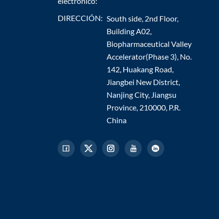
electrónico:
DIRECCIÓN:
South side, 2nd Floor,
Building A02,
Biopharmaceutical Valley
Accelerator(Phase 3), No.
142, Huakang Road,
Jiangbei New District,
Nanjing City, Jiangsu
Province, 210000, P.R.
China