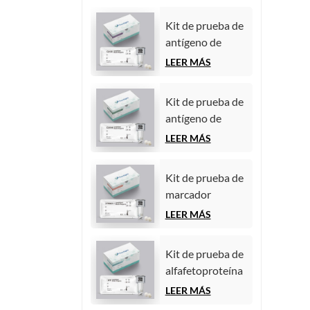
Kit de prueba de
antígeno de
carbohidratos
LEER MÁS
125 (CA125)
(inmunoensayo
Kit de prueba de
de
antígeno de
quimioluminiscencia
carbohidratos
LEER MÁS
homogénea)
19-9 (CA19-9)
(inmunoensayo
Kit de prueba de
de
marcador
quimioluminiscencia
tumoral
LEER MÁS
homogénea)
CYFRA21-1
(fragmento de
Kit de prueba de
citoqueratina 19)
alfafetoproteína
(inmunoensayo
(AFP) (marcador
LEER MÁS
de
tumoral)