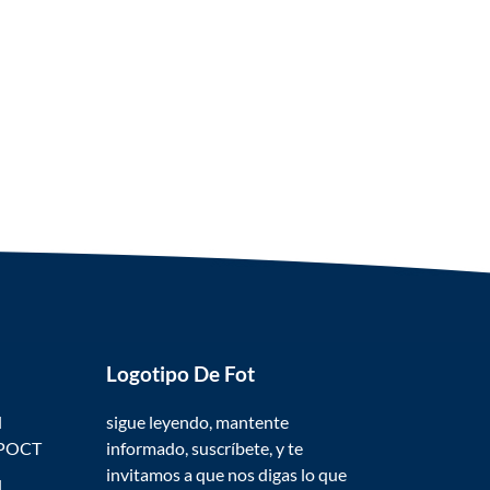
Logotipo De Fot
l
sigue leyendo, mantente
 POCT
informado, suscríbete, y te
invitamos a que nos digas lo que
l