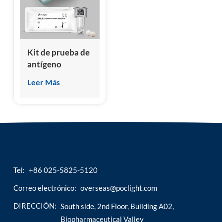
esia
Kit de prueba de
antígeno
prostático
Leer Más
específico total
(tPSA)
(inmunoensayo
de
quimioluminiscencia
homogénea)
Tel:
+86 025-5825-5120
Correo electrónico:
overseas@poclight.com
DIRECCIÓN:
South side, 2nd Floor, Building A02,
Biopharmaceutical Valley