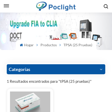
sh
is
ий
Hogar
Productos
TPSA (25 Pruebas)
ol
guês
Categorías
1 Resultados encontrados para "tPSA (25 pruebas)"
語
e