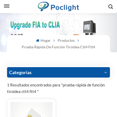
sh
is
Hogar
Productos
ий
Prueba Rápida De Función Tiroidea Ctt4 Ftt4
ol
guês
Categorías
1 Resultados encontrados para "prueba rápida de función
tiroidea ctt4 ftt4 "
語
e