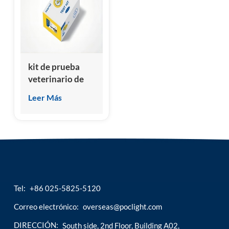
esia
kit de prueba
veterinario de
tiroxina total
Leer Más
(ctt4/ftt4)
Tel:
+86 025-5825-5120
Correo electrónico:
overseas@poclight.com
DIRECCIÓN:
South side, 2nd Floor, Building A02,