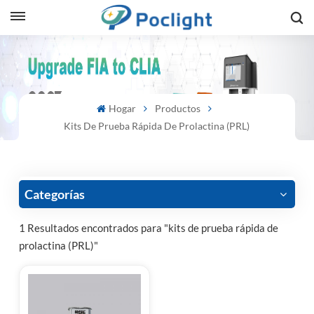
sh
is
Hogar
Productos
ий
Kits De Prueba Rápida De Prolactina (PRL)
ol
guês
Categorías
1 Resultados encontrados para "kits de prueba rápida de
prolactina (PRL)"
語
e