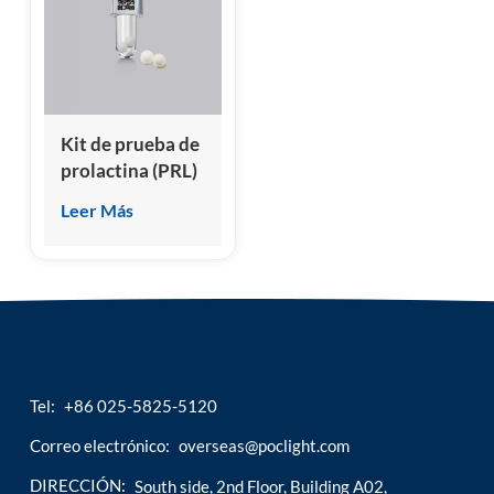
esia
Kit de prueba de
prolactina (PRL)
Leer Más
Tel:
+86 025-5825-5120
Correo electrónico:
overseas@poclight.com
DIRECCIÓN:
South side, 2nd Floor, Building A02,