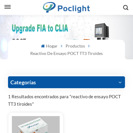
sh
is
Hogar
Productos
ий
Reactivo De Ensayo POCT TT3 Tiroides
ol
guês
Categorías
1 Resultados encontrados para "reactivo de ensayo POCT
TT3 tiroides"
語
e