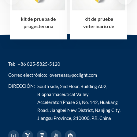
kit de prueba de
kit de prueba
progesterona
veterinario de
v
veterinaria
triyodotironina total
(cprog/fprog)
(ctt3/ftt3)
Tel:
+86 025-5825-5120
Correo electrónico:
overseas@poclight.com
DIRECCIÓN:
South side, 2nd Floor, Building A02,
Biopharmaceutical Valley
Accelerator(Phase 3), No. 142, Huakang
Road, Jiangbei New District, Nanjing City,
Jiangsu Province, 210000, P.R. China