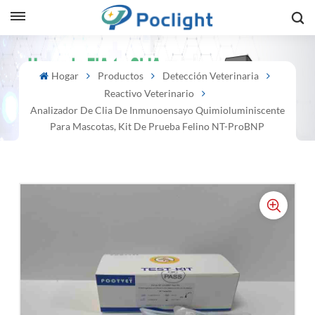
sh
Hogar
Productos
Detección Veterinaria
Reactivo Veterinario
is
Analizador De Clia De Inmunoensayo Quimioluminiscente
ий
Para Mascotas, Kit De Prueba Felino NT-ProBNP
ol
guês
語
e