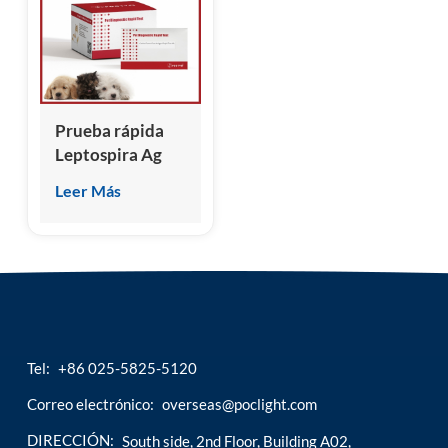
esia
Prueba rápida
Leptospira Ag
Leer Más
Tel:
+86 025-5825-5120
Correo electrónico:
overseas@poclight.com
DIRECCIÓN:
South side, 2nd Floor, Building A02,