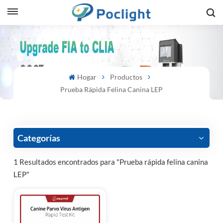
sh
is
Hogar
Productos
ий
Prueba Rápida Felina Canina LEP
ol
guês
Categorías
1 Resultados encontrados para "Prueba rápida felina canina
LEP"
語
e