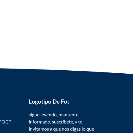
Logotipo De Fot
l
sigue leyendo, mantente
 POCT
informado, suscríbete, y te
invitamos a que nos digas lo que
l