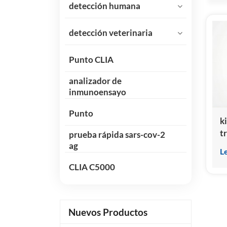
detección humana
detección veterinaria
Punto CLIA
analizador de
inmunoensayo
Punto
k
t
prueba rápida sars-cov-2
l
ag
L
v
CLIA C5000
(c
Nuevos Productos