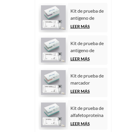
Kit de prueba de
antígeno de
carbohidratos
LEER MÁS
125 (CA125)
(inmunoensayo
Kit de prueba de
de
antígeno de
quimioluminiscencia
carbohidratos
LEER MÁS
homogénea)
19-9 (CA19-9)
(inmunoensayo
Kit de prueba de
de
marcador
quimioluminiscencia
tumoral
LEER MÁS
homogénea)
CYFRA21-1
(fragmento de
Kit de prueba de
citoqueratina 19)
alfafetoproteína
(inmunoensayo
(AFP) (marcador
LEER MÁS
de
tumoral)