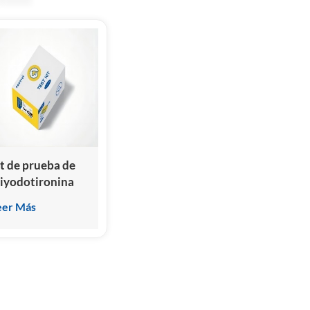
it de prueba de
riyodotironina
ibre de
eer Más
eterinaria
ft3/fft3)