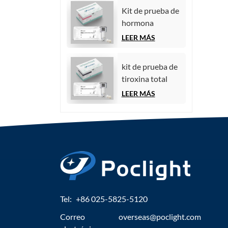
quimioluminiscencia)
Kit de prueba de
hormona
estimulante del
LEER MÁS
folículo (FSH)
kit de prueba de
tiroxina total
(TT4)
LEER MÁS
Tel:
+86 025-5825-5120
Correo
overseas@poclight.com