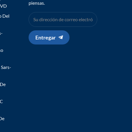
piensas.
IVD
o Del
s-
Entregar
so
 Sars-
 De
 C
 De