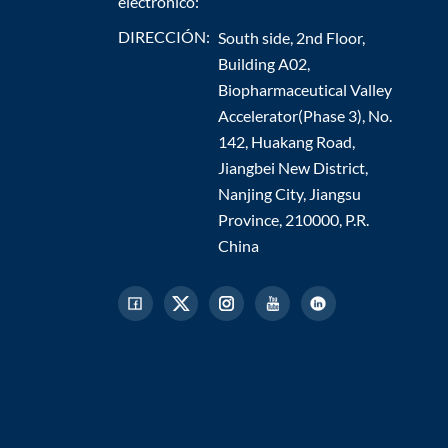
electrónico:
DIRECCIÓN:
South side, 2nd Floor,
Building A02,
Biopharmaceutical Valley
Accelerator(Phase 3), No.
142, Huakang Road,
Jiangbei New District,
Nanjing City, Jiangsu
Province, 210000, P.R.
China