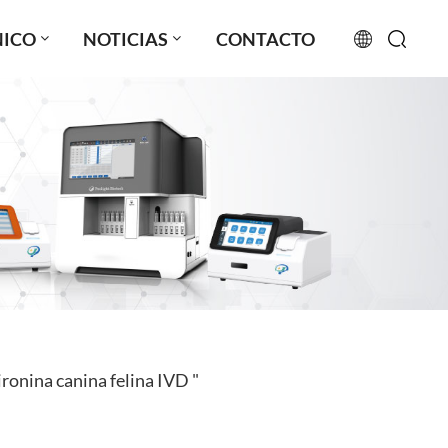
NICO
NOTICIAS
CONTACTO
English
français
русский
español
português
العربية
ronina canina felina IVD "
日本語
Türkçe