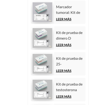
quimioluminiscencia
(inmunoensayo
homogénea)
Marcador
de
tumoral: Kit de
quimioluminiscencia
prueba de
LEER MÁS
homogénea)
antígeno
carcinoembrionario
Kit de prueba de
(CEA)
dímero D
(inmunoensayo
(inmunoensayo
LEER MÁS
de
de
quimioluminiscencia
quimioluminiscencia
homogénea)
Kit de prueba de
homogénea)
25-
hidroxivitamina
LEER MÁS
D
(inmunoensayo
Kit de prueba de
de
testosterona
quimioluminiscencia
(inmunoensayo
LEER MÁS
homogénea))
de