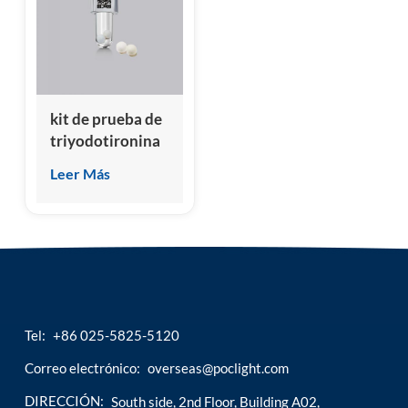
esia
kit de prueba de
triyodotironina
libre (FT3)
Leer Más
Tel:
+86 025-5825-5120
Correo electrónico:
overseas@poclight.com
DIRECCIÓN:
South side, 2nd Floor, Building A02,