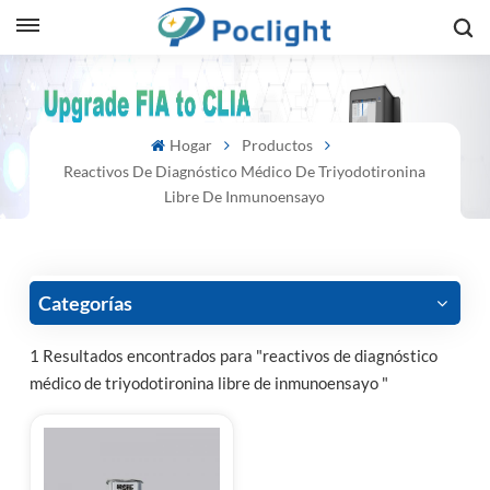
sh
Hogar
Productos
is
Reactivos De Diagnóstico Médico De Triyodotironina
ий
Libre De Inmunoensayo
ol
guês
Categorías
1 Resultados encontrados para "reactivos de diagnóstico
médico de triyodotironina libre de inmunoensayo "
語
e