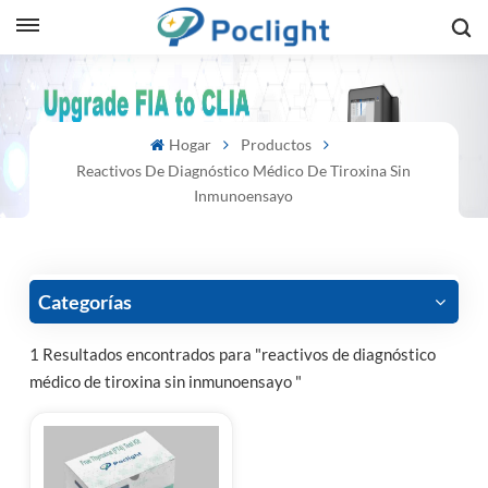
sh
Hogar
Productos
is
Reactivos De Diagnóstico Médico De Tiroxina Sin
ий
Inmunoensayo
ol
guês
Categorías
1 Resultados encontrados para "reactivos de diagnóstico
médico de tiroxina sin inmunoensayo "
語
e