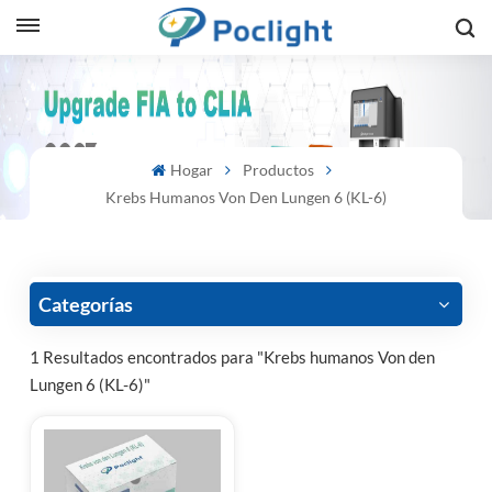
sh
is
Hogar
Productos
ий
Krebs Humanos Von Den Lungen 6 (KL-6)
ol
guês
Categorías
1 Resultados encontrados para "Krebs humanos Von den
Lungen 6 (KL-6)"
語
e