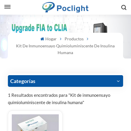
sh
Hogar
Productos
is
Kit De Inmunoensayo Quimioluminiscente De Insulina
ий
Humana
ol
guês
Categorías
1 Resultados encontrados para "Kit de inmunoensayo
quimioluminiscente de insulina humana"
語
e