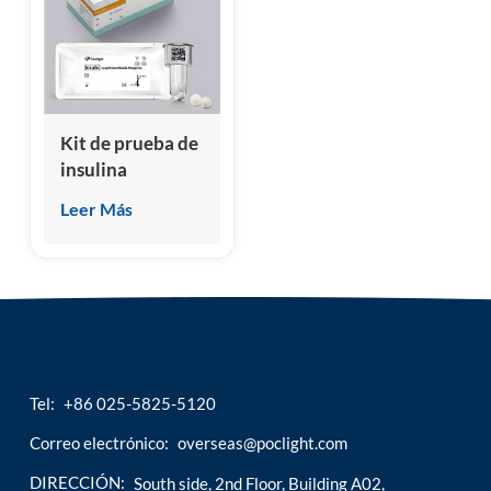
esia
Kit de prueba de
insulina
(inmunoensayo
Leer Más
de
quimioluminiscencia
homogénea)
Tel:
+86 025-5825-5120
Correo electrónico:
overseas@poclight.com
DIRECCIÓN:
South side, 2nd Floor, Building A02,