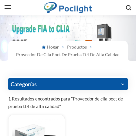
sh
is
Hogar
Productos
ий
Proveedor De Clia Poct De Prueba Tt4 De Alta Calidad
ol
guês
Categorías
1 Resultados encontrados para "Proveedor de clia poct de
prueba tt4 de alta calidad"
語
e