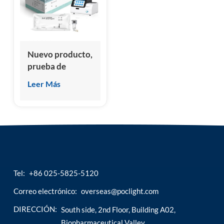
esia
Nuevo producto,
prueba de
tiroides precisa y
Leer Más
barata T3 T4
TSH
Tel:
+86 025-5825-5120
Correo electrónico:
overseas@poclight.com
DIRECCIÓN:
South side, 2nd Floor, Building A02,
Biopharmaceutical Valley