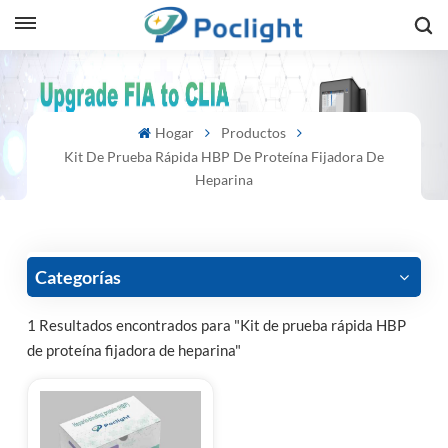
sh
Hogar
Productos
is
Kit De Prueba Rápida HBP De Proteína Fijadora De
ий
Heparina
ol
guês
Categorías
1 Resultados encontrados para "Kit de prueba rápida HBP
de proteína fijadora de heparina"
語
e