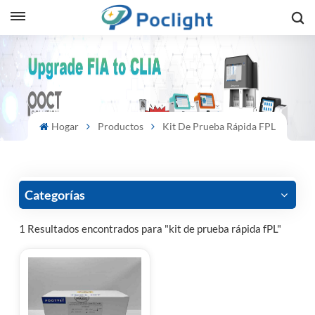
sh
is
ий
Hogar
Productos
Kit De Prueba Rápida FPL
ol
guês
Categorías
1 Resultados encontrados para "kit de prueba rápida fPL"
語
e