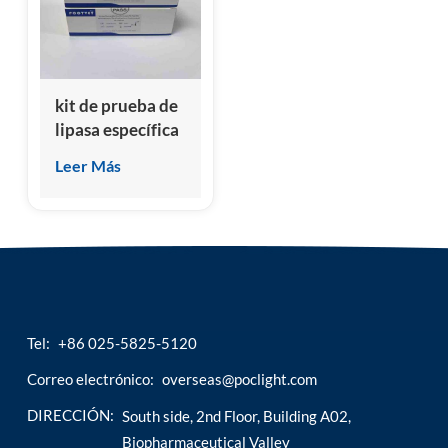
esia
kit de prueba de
lipasa específica
de pancreatitis
Leer Más
felina (fPL)
Tel:
+86 025-5825-5120
Correo electrónico:
overseas@poclight.com
DIRECCIÓN:
South side, 2nd Floor, Building A02,
Biopharmaceutical Valley