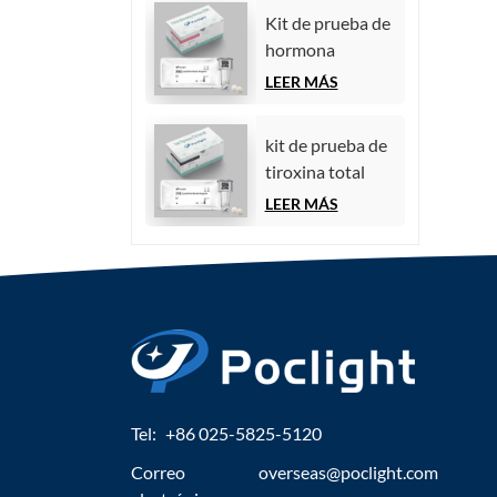
quimioluminiscencia)
Kit de prueba de
hormona
estimulante del
LEER MÁS
folículo (FSH)
kit de prueba de
tiroxina total
(TT4)
LEER MÁS
Tel:
+86 025-5825-5120
Correo
overseas@poclight.com