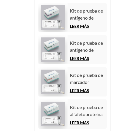
Kit de prueba de
antígeno de
carbohidratos
LEER MÁS
125 (CA125)
(inmunoensayo
Kit de prueba de
de
antígeno de
quimioluminiscencia
carbohidratos
LEER MÁS
homogénea)
19-9 (CA19-9)
(inmunoensayo
Kit de prueba de
de
marcador
quimioluminiscencia
tumoral
LEER MÁS
homogénea)
CYFRA21-1
(fragmento de
Kit de prueba de
citoqueratina 19)
alfafetoproteína
(inmunoensayo
(AFP) (marcador
LEER MÁS
de
tumoral)