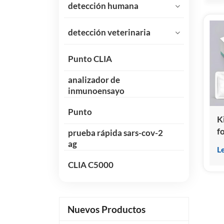
detección humana
detección veterinaria
Punto CLIA
analizador de
inmunoensayo
Punto
K
f
prueba rápida sars-cov-2
(
ag
L
q
CLIA C5000
h
Nuevos Productos