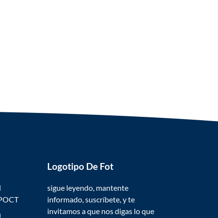
Logotipo De Fot
l
sigue leyendo, mantente
 POCT
informado, suscríbete, y te
invitamos a que nos digas lo que
l