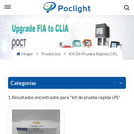
sh
is
ий
Hogar
Productos
Kit De Prueba Rápida CPL
ol
guês
Categorías
1 Resultados encontrados para "kit de prueba rápida cPL"
語
e