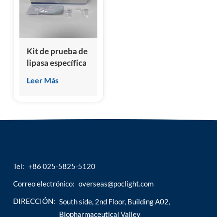
esia
Kit de prueba de
lipasa específica
para pancreatitis
Leer Más
canina (cPL)
Tel:
+86 025-5825-5120
Correo electrónico:
overseas@poclight.com
DIRECCIÓN:
South side, 2nd Floor, Building A02,
Biopharmaceutical Valley