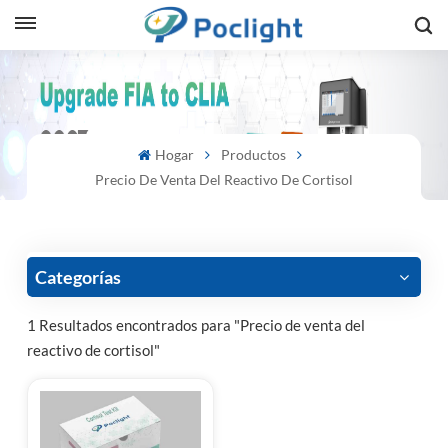
sh
is
Hogar
Productos
ий
Precio De Venta Del Reactivo De Cortisol
ol
guês
Categorías
1 Resultados encontrados para "Precio de venta del
reactivo de cortisol"
語
e