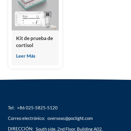
esia
Kit de prueba de
cortisol
(inmunoensayo
Leer Más
de
quimioluminiscencia)
Tel:
+86 025-5825-5120
Correo electrónico:
overseas@poclight.com
DIRECCIÓN:
South side, 2nd Floor, Building A02,