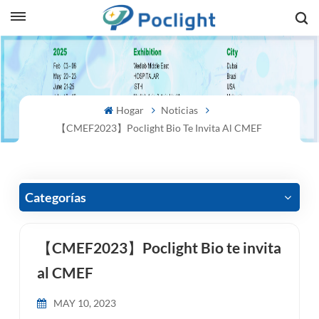
sh
is
Hogar
Noticias
ий
【CMEF2023】Poclight Bio Te Invita Al CMEF
ol
guês
Categorías
【CMEF2023】Poclight Bio te invita
語
al CMEF
e
MAY 10, 2023