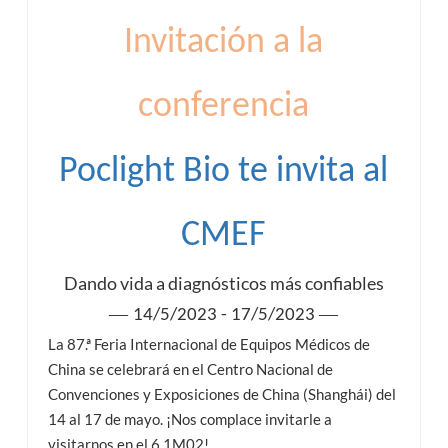
Invitación a la
esia
conferencia
Poclight Bio te invita al
CMEF
Dando vida a diagnósticos más confiables
—
—
14/5/2023 - 17/5/2023
La 87.ª Feria Internacional de Equipos Médicos de
China se celebrará en el Centro Nacional de
Convenciones y Exposiciones de China (Shanghái) del
14 al 17 de mayo. ¡Nos complace invitarle a
visitarnos en el 6.1M02!